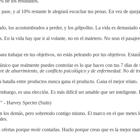
0% de los resultados.
 pase, y al 10% restante le alegrará escuchar tus penas. En vez de quejar
ndo, los acostumbrados a perder, y los
gilipollas
. La vida es demasiado 
s. En la vida hay que ir al volante, no en el maletero. No seas el pasaje
ra trabajar en tus objetivos, no estás peleando por tus objetivos. Estará
nico que realmente puedes controlar es lo que haces con tus 7 días de t
e de aburrimiento, de conflicto psicológico y de enfermedad. No de t
 batalla entre productos nunca gana el producto. Gana el mejor relato.
bargo, es una elección. Es más difícil ser amable que ser inteligente. La
o”
- Harvey Specter (Suits)
 los demás, pero sobretodo contigo mismo. El marco en el que metes lo 
les.
s ofertas porque
mole
contarlas. Hazlo porque creas que es la mejor maner