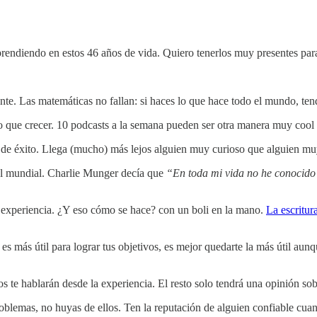
rendiendo en estos 46 años de vida. Quiero tenerlos muy presentes para 
rente. Las matemáticas no fallan: si haces lo que hace todo el mundo, te
que crecer. 10 podcasts a la semana pueden ser otra manera muy cool de
a de éxito. Llega (mucho) más lejos alguien muy curioso que alguien muy
vel mundial. Charlie Munger decía que
“En toda mi vida no he conocido
a experiencia. ¿Y eso cómo se hace? con un boli en la mano.
La escritur
s es más útil para lograr tus objetivos, es mejor quedarte la más útil au
los te hablarán desde la experiencia. El resto solo tendrá una opinión s
lemas, no huyas de ellos. Ten la reputación de alguien confiable cuand