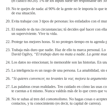
(el clásico 80/20). 1% de los inputs suele ser responsable del 5
No te quejes de nada: al 90% de la gente no le importa lo que te
de esa situación.
Evita trabajar con 3 tipos de personas: los enfadados con el mu
El mundo te da tus circunstancias; tú decides qué hacer con ella
un superviviente. Vive tu vida.
Protege tus mejores horas. Si no proteges tiempo en tu agenda pa
Trabaja más duro que nadie. Haz de ello tu marca personal. Lo ú
David Ogilvy,
“El trabajo duro no mata a nadie. La gente muer
Los datos no emocionan; lo memorable son las historias. En una
La inteligencia es un rasgo de una persona. La amabilidad, sin em
“Si quieres convencer, no levantes la voz; mejora tu argument
Las palabras crean realidades. Ten cuidado en cómo las usas con
te cuentas a ti mismo. Nunca valdrás más de lo que crees que va
No te subas al tren del
comomolismo
. No hagas cosas o acepte
contactos, y tu conocimiento (es decir, tu capital de carrera).