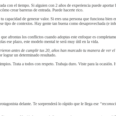
rada con el tiempo. Si alguien con 2 años de experiencia puede aportar 
 cómo crear barreras de entrada. Puede hacerte rico.
n tu capacidad de generar valor. Si eres una persona que funciona bien e
ese tipo de contextos. Hay gente tan buena como desaprovechada (e infel
 que afrontas los conflictos cuando adoptas este enfoque es completame
as ese plazo, este modelo mental te será muy útil en la vida.
rieron antes de cumplir tus 20, años han marcado tu manera de ver el
or lograr un determinado resultado.
limpios. Trata a todos con respeto. Trabaja duro. Viste para la ocasió
protagonista delante. Te sorprenderá lo rápido que le llega ese
“reconoc