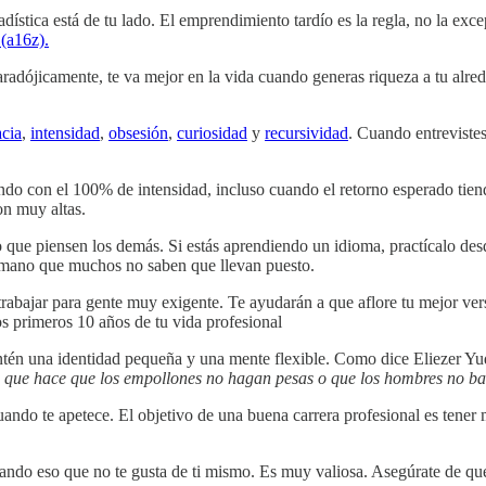
stica está de tu lado. El emprendimiento tardío es la regla, no la exc
(a16z).
 Paradójicamente, te va mejor en la vida cuando generas riqueza a tu alr
cia
,
intensidad
,
obsesión
,
curiosidad
y
recursividad
. Cuando entreviste
do con el 100% de intensidad, incluso cuando el retorno esperado tiende
on muy altas.
lo que piensen los demás. Si estás aprendiendo un idioma, practícalo de
 mano que muchos no saben que llevan puesto.
trabajar para gente muy exigente. Te ayudarán a que aflore tu mejor ver
s primeros 10 años de tu vida profesional
antén una identidad pequeña y una mente flexible. Como dice Eliezer Y
a que hace que los empollones no hagan pesas o que los hombres no ba
 cuando te apetece. El objetivo de una buena carrera profesional es tener
ndo eso que no te gusta de ti mismo. Es muy valiosa. Asegúrate de que 