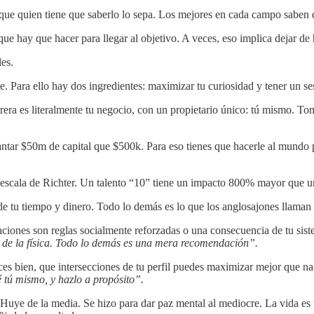
 que quien tiene que saberlo lo sepa. Los mejores en cada campo saben q
ue hay que hacer para llegar al objetivo. A veces, eso implica dejar de
les.
rte. Para ello hay dos ingredientes: maximizar tu curiosidad y tener un se
rrera es literalmente tu negocio, con un propietario único: tú mismo. T
evantar $50m de capital que $500k. Para eso tienes que hacerle al mund
a escala de Richter. Un talento “10” tiene un impacto 800% mayor que u
 de tu tiempo y dinero. Todo lo demás es lo que los anglosajones llaman
taciones son reglas socialmente reforzadas o una consecuencia de tu s
es de la física. Todo lo demás es una mera recomendación”.
s bien, que intersecciones de tu perfil puedes maximizar mejor que nad
 tú mismo, y hazlo a propósito”.
. Huye de la media. Se hizo para dar paz mental al mediocre. La vida es 