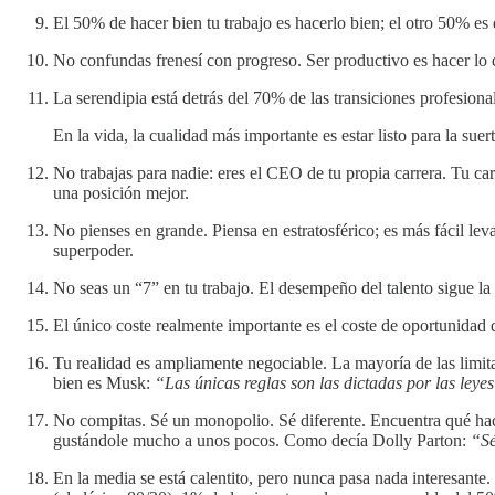
El 50% de hacer bien tu trabajo es hacerlo bien; el otro 50% es
No confundas frenesí con progreso. Ser productivo es hacer lo q
La serendipia está detrás del 70% de las transiciones profesiona
En la vida, la cualidad más importante es estar listo para la sue
No trabajas para nadie: eres el CEO de tu propia carrera. Tu ca
una posición mejor.
No pienses en grande. Piensa en estratosférico; es más fácil l
superpoder.
No seas un “7” en tu trabajo. El desempeño del talento sigue l
El único coste realmente importante es el coste de oportunidad
Tu realidad es ampliamente negociable. La mayoría de las limi
bien es Musk:
“Las únicas reglas son las dictadas por las ley
No compitas. Sé un monopolio. Sé diferente. Encuentra qué hace
gustándole mucho a unos pocos. Como decía Dolly Parton:
“Sé
En la media se está calentito, pero nunca pasa nada interesante