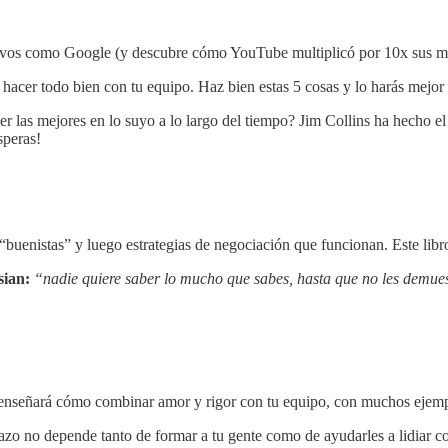
tivos como Google (y descubre cómo YouTube multiplicó por 10x sus métr
 hacer todo bien con tu equipo. Haz bien estas 5 cosas y lo harás mejo
r las mejores en lo suyo a lo largo del tiempo? Jim Collins ha hecho e
speras!
“buenistas” y luego estrategias de negociación que funcionan. Este libr
sian:
“nadie quiere saber lo mucho que sabes, hasta que no les demue
 enseñará cómo combinar amor y rigor con tu equipo, con muchos ejempl
lazo no depende tanto de formar a tu gente como de ayudarles a lidiar c