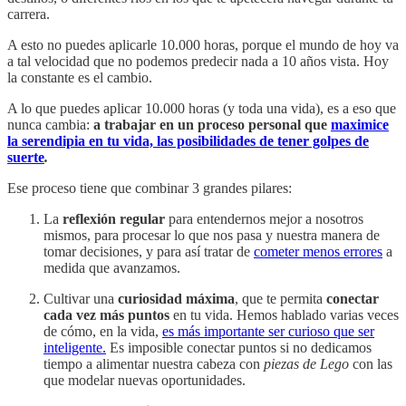
carrera.
A esto no puedes aplicarle 10.000 horas, porque el mundo de hoy va
a tal velocidad que no podemos predecir nada a 10 años vista. Hoy
la constante es el cambio.
A lo que puedes aplicar 10.000 horas (y toda una vida), es a eso que
nunca cambia:
a trabajar en un proceso personal que
maximice
la serendipia en tu vida, las posibilidades de tener golpes de
suerte
.
Ese proceso tiene que combinar 3 grandes pilares:
La
reflexión regular
para entendernos mejor a nosotros
mismos, para procesar lo que nos pasa y nuestra manera de
tomar decisiones, y para así tratar de
cometer menos errores
a
medida que avanzamos.
Cultivar una
curiosidad máxima
, que te permita
conectar
cada vez más puntos
en tu vida. Hemos hablado varias veces
de cómo, en la vida,
es más importante ser curioso que ser
inteligente.
Es imposible conectar puntos si no dedicamos
tiempo a alimentar nuestra cabeza con
piezas de Lego
con las
que modelar nuevas oportunidades.