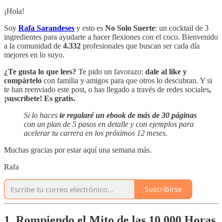
¡Hola!
Soy
Rafa Sarandeses
y esto es
No Solo Suerte
: un cocktail de 3
ingredientes para ayudarte a hacer flexiones con el coco. Bienvenido
a la comunidad de
4.332
profesionales que buscan ser cada día
mejores en lo suyo.
¿Te gusta lo que lees?
Te pido un favorazo:
dale al like y
compártelo
con familia y amigos para que otros lo descubran. Y si
te han reenviado este post, o has llegado a través de redes sociales
,
¡suscríbete! Es gratis.
Si lo haces
te regalaré un ebook
de más de 30 páginas
con un plan de 5 pasos en detalle y con ejemplos para
acelerar tu carrera en los próximos 12 meses.
Muchas gracias por estar aquí una semana más.
Rafa
Suscribirse
1. Rompiendo el Mito de las 10.000 Horas