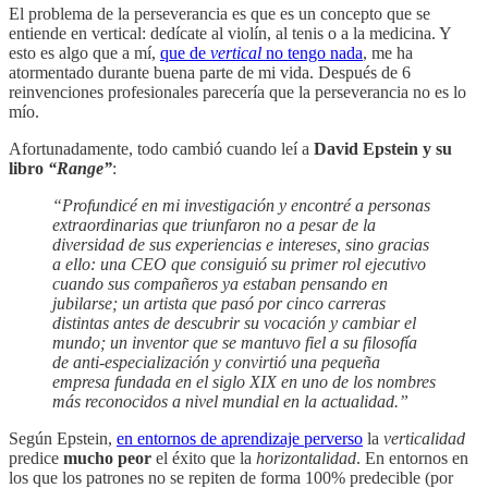
El problema de la perseverancia es que es un concepto que se
entiende en vertical: dedícate al violín, al tenis o a la medicina. Y
esto es algo que a mí,
que de
vertical
no tengo nada
, me ha
atormentado durante buena parte de mi vida. Después de 6
reinvenciones profesionales parecería que la perseverancia no es lo
mío.
Afortunadamente, todo cambió cuando leí a
David Epstein y su
libro
“Range”
:
“Profundicé en mi investigación y encontré a personas
extraordinarias que triunfaron no a pesar de la
diversidad de sus experiencias e intereses, sino gracias
a ello: una CEO que consiguió su primer rol ejecutivo
cuando sus compañeros ya estaban pensando en
jubilarse; un artista que pasó por cinco carreras
distintas antes de descubrir su vocación y cambiar el
mundo; un inventor que se mantuvo fiel a su filosofía
de anti-especialización y convirtió una pequeña
empresa fundada en el siglo XIX en uno de los nombres
más reconocidos a nivel mundial en la actualidad.”
Según Epstein,
en entornos de aprendizaje perverso
la
verticalidad
predice
mucho peor
el éxito que la
horizontalidad
. En entornos en
los que los patrones no se repiten de forma 100% predecible (por