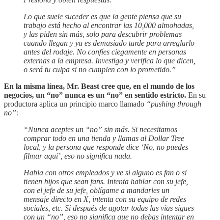
Lo que suele suceder es que la gente piensa que su
trabajo está hecho al encontrar las 10,000 almohadas,
y las piden sin más, solo para descubrir problemas
cuando llegan y ya es demasiado tarde para arreglarlo
antes del rodaje. No confíes ciegamente en personas
externas a la empresa. Investiga y verifica lo que dicen,
o será tu culpa si no cumplen con lo prometido.”
En la misma línea, Mr. Beast cree que, en el mundo de los
negocios, un “no” nunca es un “no” en sentido estricto.
En su
productora aplica un principio marco llamado
“pushing through
no”:
“Nunca aceptes un “no” sin más. Si necesitamos
comprar todo en una tienda y llamas al Dollar Tree
local, y la persona que responde dice ‘No, no puedes
filmar aquí’, eso no significa nada.
Habla con otros empleados y ve si alguno es fan o si
tienen hijos que sean fans. Intenta hablar con su jefe,
con el jefe de su jefe, oblígame a mandarles un
mensaje directo en X, intenta con su equipo de redes
sociales, etc. Si después de agotar todas las vías sigues
con un “no”, eso no significa que no debas intentar en