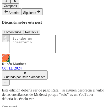
4
5
Compartir
Anterior
Siguiente
Discusión sobre este post
Comentarios
Restacks
Rubén Martínez
Oct 12, 2024
Gustado por Rafa Sarandeses
Esta edición debería ser de pago Rafa... si alguien desprecia el valor
de las enseñanzas de MrBeast porque "solo" es un YouTuber
debería hacérselo ver.
Oro puro!