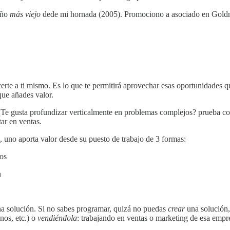
año
más viejo
dede mi hornada (2005). Promociono a asociado en Goldma
erte a ti mismo. Es lo que te permitirá aprovechar esas oportunidades q
que añades valor.
 ¿Te gusta profundizar verticalmente en problemas complejos? prueba co
tar en ventas.
l, uno aporta valor desde su puesto de trabajo de 3 formas:
ros
n
na solución. Si no sabes programar, quizá no puedas
crear
una solución,
nos, etc.) o
vendiéndola
: trabajando en ventas o marketing de esa emp