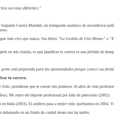
ctica son muy diferentes.”
la Segunda Guerra Mundial, un inmigrante austríaco de ascendencia jud
erno.
sigue más vivo que nunca. Sus libros
“La Gestión de Uno Mismo”
o
“E
ir en mis charlas, es que planificar tu carrera es una pérdida de tiemp
la gente está preparada para las oportunidades porque conoce sus fortal
icar tu carrera.
e éxito
, permíteme que te cuente mis primeros 10 años de vida profesion
). Me retiro del deporte profesional por falta de patrocinio (2002).
 en Italia (2003). El astillero pasa a mejor vida: quebramos en 2004. Vu
 trabajando en un fondo de capital riesgo por las tardes.