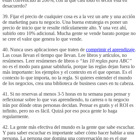
estás convencido al 200%, con la que casi todo el sector está en
desacuerdo?
39. Fijar el precio de cualquier cosa es a la vez un arte y una acción
de marketing para tu negocio. Una buena estrategia es poner un
precio de inicio que te resulte ridículamente alto. Y una vez ahí,
subirlo otro 10% adicional. Mucha gente se vende barato porque no
se cree el valor que genera lo que vende.
40. Nunca uses aplicaciones que traten de
comprimir el aprendizaje
.
Las cosas llevan el tiempo que llevan. Lee libros y artículos, no
resúmenes. Leer resúmenes de libros o
“las 10 reglas para ABC”
no es el modo para ganar sabiduría, porque las reglas dejan fuera lo
más importante: los ejemplos y el contexto en el que operan. Es el
contexto lo que importa, no la regla. Si quieres entender el mundo
de los negocios, crea una biblioteca de business cases en tu cabeza.
41. Si no reservas al menos 3-5 horas en tu semana para pensar y
reflexionar sobre lo que vas aprendiendo, tu carrera o tu negocio
irán por dónde otras personas decidan. Pensar es gratis y el ROI es
infinito, pero no es fácil. Quizá por eso poca gente lo haga
regularmente.
42. La gente más efectiva del mundo es la gente que sabe escuchar.
Y para saber escuchar es importante saber cómo hacer hablar a una
persona. La persona que domina una conversación no es el que