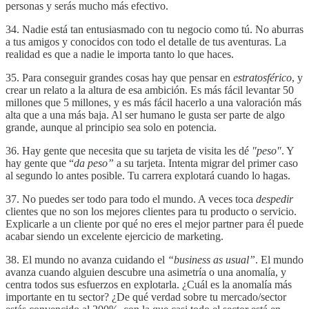
personas y serás mucho más efectivo.
34. Nadie está tan entusiasmado con tu negocio como tú. No aburras
a tus amigos y conocidos con todo el detalle de tus aventuras. La
realidad es que a nadie le importa tanto lo que haces.
35. Para conseguir grandes cosas hay que pensar en
estratosférico
, y
crear un relato a la altura de esa ambición. Es más fácil levantar 50
millones que 5 millones, y es más fácil hacerlo a una valoración más
alta que a una más baja. Al ser humano le gusta ser parte de algo
grande, aunque al principio sea solo en potencia.
36. Hay gente que necesita que su tarjeta de visita les dé
"peso"
. Y
hay gente que “
da peso”
a su tarjeta. Intenta migrar del primer caso
al segundo lo antes posible. Tu carrera explotará cuando lo hagas.
37. No puedes ser todo para todo el mundo. A veces toca
despedir
clientes que no son los mejores clientes para tu producto o servicio.
Explicarle a un cliente por qué no eres el mejor partner para él puede
acabar siendo un excelente ejercicio de marketing.
38. El mundo no avanza cuidando el
“business as usual”
. El mundo
avanza cuando alguien descubre una asimetría o una anomalía, y
centra todos sus esfuerzos en explotarla. ¿Cuál es la anomalía más
importante en tu sector? ¿De qué verdad sobre tu mercado/sector