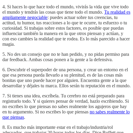
4. Si haces lo que hace todo el mundo, vivirás la vida que vive todo
el mundo y tendrás las cosas que tiene todo el mundo.
Tu realidad es
ampliamente negociable
: puedes actuar sobre tus creencias, tu
actitud, tu humor, tus reacciones a lo que te ocurre, tu esfuerzo o tu
curiosidad. Si trabajas sobre estos factores, es posible que puedas
influenciar también la manera en la que otros piensan y actúan, y
con eso cambies la realidad que te rodea. Es lo más parecido a hacer
magia.
5. No des un consejo que no te han pedido, y no pidas permiso para
dar feedback. Ambas cosas ponen a la gente a la defensiva.
6. Descubrir el superpoder de una persona, y crear un entorno en el
que esa persona pueda llevarlo a su plenitud, es de las cosas más
bonitas que uno puede hacer por alguien. Encuentra gente a la que
desarrollar y déjales tu marca. Ellos serán tu reputación en el mundo.
7. Si tienes una idea, escríbela. Tu cerebro no está preparado para
registrarlo todo. Y si quieres pensar de verdad, hazlo escribiendo. Si
no escribes lo que piensas no sabes realmente los agujeros que hay
en tu argumento. Si no escribes lo que piensas
no sabes realmente lo
que piensas
.
8. Es mucho más importante estar en el trabajo/industria/rol
adecuados, que trabajar 20 horas todos los días. Dice Buffett que