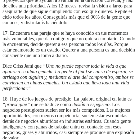
5 proyectos que te ayudan a avanzar en la dirección correcta, y haz
de ellos una prioridad. A los 12 meses, revisa la visión a largo para
asegurarte de que sigue cumpliendo con eso que quieres. Repite el
ciclo todos los años. Conseguirás más que el 90% de la gente que
conoces, y disfrutarás haciéndolo.
17. Encuentra una pareja que te haya conocido en tus momentos
más vulnerables, que ría contigo y que no quiera cambiarte. Cuando
la encuentres, decide querer a esa persona todos los días. Porque
estar enamorado es un estado. Querer a una persona es una decisión
consciente que uno toma a diario.
Dice Criss Jami que
“Uno no puede esperar toda la vida a que
aparezca su alma gemela. La gente al final se cansa de esperar, se
arriesga con alguien y, mediante el arte del compromiso, ambos se
convierten en almas gemelas. Un estado que lleva toda una vida
perfeccionar.”
18. Huye de los juegos de prestigio. La palabra original en latín es
“praestigiae”
que se traduce como
ilusión o espejismo.
Los
negocios prestigiosos suelen ser los más competidos. Las mejores
oportunidades, con menos competencia, suelen estar escondidas
detrás de negocios aburridos en industrias estáticas. Cuando gente
inteligente y con ganas de trabajar entra en contacto con esos
negocios, grises y aburridos, casi siempre se produce una explosión
de valor.