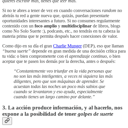
quieres escribir más, tienes que leer más.
Si no te abres a tener de vez en cuando conversaciones
random
no
abrirás tu red a gente nueva que, quizás, puedan presentarte
oportunidades interesantes a futuro. Si no consumes regularmente
contenido con un
foco amplio
y
multidisciplinar
de libros, blogs
como No Solo Suerte :), podcasts, etc., no tendrás en tu cabeza la
materia prima que te permita después hacer conexiones de valor.
Como dijo en su día el gran
Charlie Munger
(DEP), eso que llaman
“buena suerte”
depende en gran medida de una decisión crítica para
tu vida: o bien comprometerte con el
aprendizaje continuo
, o bien
aceptar que te pasen los demás por la derecha, antes o después:
“Constantemente veo triunfar en la vida personas que
no son las más inteligentes, a veces ni siquiera las más
diligentes, pero que son máquinas de aprender. Se
acuestan todas las noches un poco más sabios que
cuando se levantaron y eso ayuda, especialmente
cuando tienes un largo camino por delante.”
3. La acción produce información, y al hacerlo, nos
expone a la posibilidad de tener
golpes de suerte