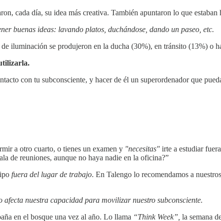
traron, cada día, su idea más creativa. También apuntaron lo que estaba
ener buenas ideas: lavando platos, duchándose, dando un paseo, etc.
e iluminación se produjeron en la ducha (30%), en tránsito (13%) o h
ilizarla.
cto con tu subconsciente, y hacer de él un superordenador que pueda a
rmir a otro cuarto, o tienes un examen y
"necesitas"
irte a estudiar fue
sala de reuniones, aunque no haya nadie en la oficina?”
uipo
fuera del lugar de trabajo
. En Talengo lo recomendamos a nuestros 
 afecta nuestra capacidad para movilizar nuestro subconsciente.
abaña en el bosque una vez al año. Lo llama
“Think Week”,
la semana de