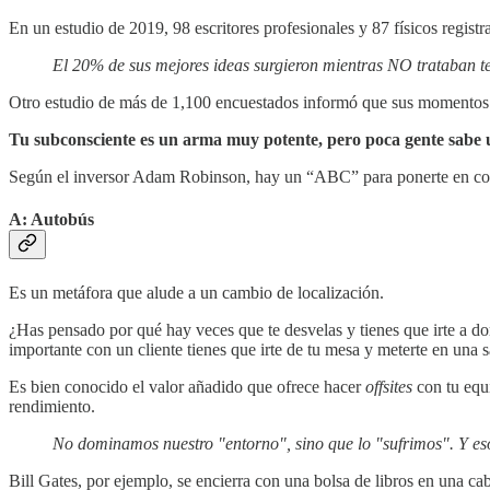
En un estudio de 2019, 98 escritores profesionales y 87 físicos regis
El 20% de sus mejores ideas surgieron mientras NO trataban t
Otro estudio de más de 1,100 encuestados informó que sus momentos d
Tu subconsciente es un arma muy potente, pero poca gente sabe ut
Según el inversor Adam Robinson, hay un “ABC” para ponerte en conta
A: Autobús
Es un metáfora que alude a un cambio de localización.
¿Has pensado por qué hay veces que te desvelas y tienes que irte a do
importante con un cliente tienes que irte de tu mesa y meterte en una 
Es bien conocido el valor añadido que ofrece hacer
offsites
con tu eq
rendimiento.
No dominamos nuestro "entorno", sino que lo "sufrimos". Y eso
Bill Gates, por ejemplo, se encierra con una bolsa de libros en una c