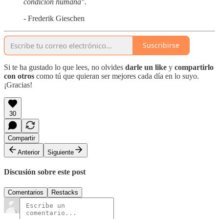
condición humana".
- Frederik Gieschen
Suscribirse
Si te ha gustado lo que lees, no olvides
darle un like
y
compartirlo
con otros
como tú que quieran ser mejores cada día en lo suyo.
¡Gracias!
30
Compartir
Anterior
Siguiente
Discusión sobre este post
Comentarios
Restacks