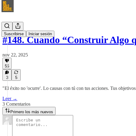
Suscribirse
Iniciar sesión
#148. Cuando “Construir Algo 
nov 22, 2025
55
3
5
"El éxito no 'ocurre'. Lo causas con tú con tus acciones. Tus objetivo
Leer →
3 Comentarios
Primero los más nuevos