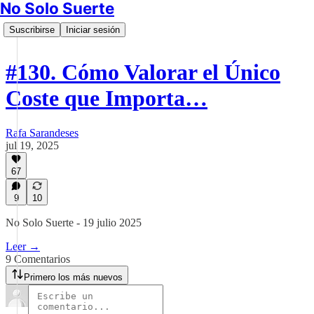
No Solo Suerte
Suscribirse
Iniciar sesión
#130. Cómo Valorar el Único
Coste que Importa…
Rafa Sarandeses
jul 19, 2025
67
9
10
No Solo Suerte - 19 julio 2025
Leer →
9 Comentarios
Primero los más nuevos