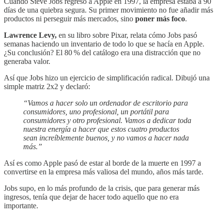
Cuando Steve Jobs regresó a Apple en 1997, la empresa estaba a 90
días de una quiebra segura. Su primer movimiento no fue añadir más
productos ni perseguir más mercados, sino
poner más foco
.
Lawrence Levy,
en su libro sobre Pixar, relata cómo Jobs pasó
semanas haciendo un inventario de todo lo que se hacía en Apple.
¿Su conclusión? El 80 % del catálogo era una distracción que no
generaba valor.
Así que Jobs hizo un ejercicio de simplificación radical. Dibujó una
simple matriz 2x2 y declaró:
“Vamos a hacer solo un ordenador de escritorio para
consumidores, uno profesional, un portátil para
consumidores y otro profesional. Vamos a dedicar toda
nuestra energía a hacer que estos cuatro productos
sean increíblemente buenos, y no vamos a hacer nada
más.”
Así es como Apple pasó de estar al borde de la muerte en 1997 a
convertirse en la empresa más valiosa del mundo, años más tarde.
Jobs supo, en lo más profundo de la crisis, que para generar más
ingresos, tenía que dejar de hacer todo aquello que no era
importante.