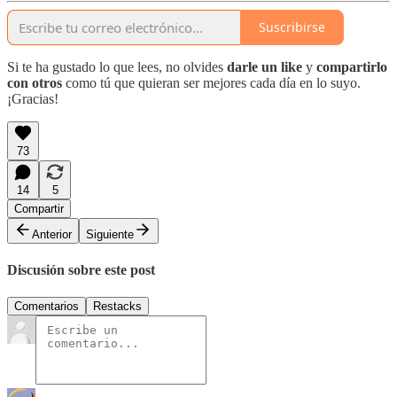
Suscribirse
Si te ha gustado lo que lees, no olvides
darle un like
y
compartirlo
con otros
como tú que quieran ser mejores cada día en lo suyo.
¡Gracias!
73
14
5
Compartir
Anterior
Siguiente
Discusión sobre este post
Comentarios
Restacks