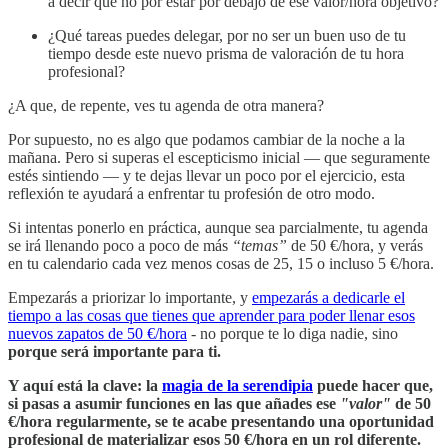
a decir que no por estar por debajo de ese valor/hora objetivo?
¿Qué tareas puedes delegar, por no ser un buen uso de tu
tiempo desde este nuevo prisma de valoración de tu hora
profesional?
¿A que, de repente, ves tu agenda de otra manera?
Por supuesto, no es algo que podamos cambiar de la noche a la
mañana. Pero si superas el escepticismo inicial — que seguramente
estés sintiendo — y te dejas llevar un poco por el ejercicio, esta
reflexión te ayudará a enfrentar tu profesión de otro modo.
Si intentas ponerlo en práctica, aunque sea parcialmente, tu agenda
se irá llenando poco a poco de más
“temas”
de 50 €/hora, y verás
en tu calendario cada vez menos cosas de 25, 15 o incluso 5 €/hora.
Empezarás a priorizar lo importante, y
empezarás a dedicarle el
tiempo a las cosas que tienes que aprender para poder llenar esos
nuevos zapatos de 50 €/hora
- no porque te lo diga nadie, sino
porque será importante para ti.
Y aquí está la clave: la
magia de la serendipia
puede hacer que,
si pasas a asumir funciones en las que añades ese
"valor"
de 50
€/hora regularmente, se te acabe presentando una oportunidad
profesional de materializar esos 50 €/hora en un rol diferente.