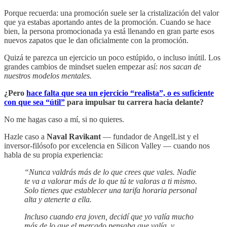
Porque recuerda: una promoción suele ser la cristalización del valor
que ya estabas aportando antes de la promoción. Cuando se hace
bien, la persona promocionada ya está llenando en gran parte esos
nuevos zapatos que le dan oficialmente con la promoción.
Quizá te parezca un ejercicio un poco estúpido, o incluso inútil. Los
grandes cambios de mindset suelen empezar así:
nos sacan de
nuestros modelos mentales.
¿Pero
hace falta que sea un ejercicio “realista”, o es suficiente
con que sea “útil”
para impulsar tu carrera hacia delante?
No me hagas caso a mí, si no quieres.
Hazle caso a
Naval Ravikant
— fundador de AngelList y el
inversor-filósofo por excelencia en Silicon Valley — cuando nos
habla de su propia experiencia:
“Nunca valdrás más de lo que crees que vales. Nadie
te va a valorar más de lo que tú te valoras a ti mismo.
Solo tienes que establecer una tarifa horaria personal
alta y atenerte a ella.
Incluso cuando era joven, decidí que yo valía mucho
más de lo que el mercado pensaba que valía, y