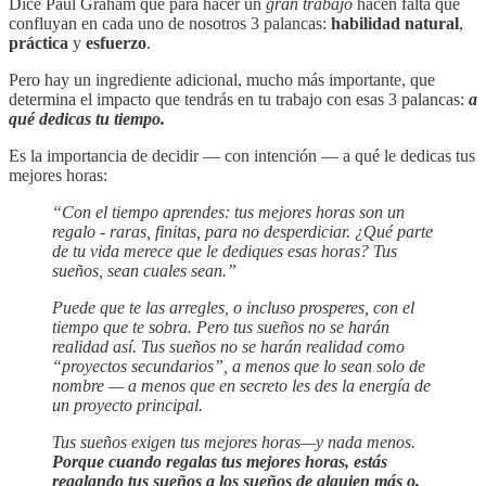
Dice Paul Graham que para hacer un
gran trabajo
hacen falta que
confluyan en cada uno de nosotros 3 palancas:
habilidad natural
,
práctica
y
esfuerzo
.
Pero hay un ingrediente adicional, mucho más importante, que
determina el impacto que tendrás en tu trabajo con esas 3 palancas:
a
qué dedicas tu tiempo.
Es la importancia de decidir — con intención — a qué le dedicas tus
mejores horas:
“Con el tiempo aprendes: tus mejores horas son un
regalo - raras, finitas, para no desperdiciar. ¿Qué parte
de tu vida merece que le dediques esas horas? Tus
sueños, sean cuales sean.”
Puede que te las arregles, o incluso prosperes, con el
tiempo que te sobra. Pero tus sueños no se harán
realidad así. Tus sueños no se harán realidad como
“proyectos secundarios”, a menos que lo sean solo de
nombre — a menos que en secreto les des la energía de
un proyecto principal.
Tus sueños exigen tus mejores horas—y nada menos.
Porque cuando regalas tus mejores horas, estás
regalando tus sueños a los sueños de alguien más o,