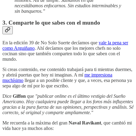
millones. Así de simple. Sabíamos en qué
necesitábamos enfocarnos. Sin estudios interminables y
sin banqueros.”
3. Comparte lo que sabes con el mundo
En la edición 39 de No Solo Suerte decíamos que
vale la pena ser
como Arguiñano
. Ahí decíamos que los mejores chefs no solo
cocinan sino que también comparten todo lo que saben con el
mundo.
Si creas contenido, ese contenido trabajará para ti mientras duermes,
y abrirá puertas que hoy ni imaginas. A mí
me impresiona
muchísimo
llegar a un posible cliente y que, a veces, esa persona ya
sepa algo de mí por lo que escribo.
Dice
Giffon
que
"publicar online es el último vestigio del Sueño
Americano. Hoy cualquiera puede llegar a los foros más influyentes
gracias a la pura fuerza de sus opiniones, perspectivas y análisis. Sé
correcto, sé original y comparte ampliamente."
Me recuerda a la máxima del gran
Naval Ravikant
, que cambió mi
vida hace ya muchos años: