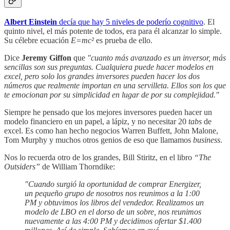
Albert Einstein
decía que hay 5 niveles de poderío cognitivo
. El
quinto nivel, el más potente de todos, era para él alcanzar lo simple.
Su célebre ecuación
E=mc²
es prueba de ello.
Dice
Jeremy Giffon
que
"cuanto más avanzado es un inversor, más
sencillas son sus preguntas. Cualquiera puede hacer modelos en
excel, pero solo los grandes inversores pueden hacer los dos
números que realmente importan en una servilleta. Ellos son los que
te emocionan por su simplicidad en lugar de por su complejidad."
Siempre he pensado que los mejores inversores pueden hacer un
modelo financiero en un papel, a lápiz, y no necesitar 20
tabs
de
excel. Es como han hecho negocios Warren Buffett, John Malone,
Tom Murphy y muchos otros genios de eso que llamamos
business
.
Nos lo recuerda otro de los grandes, Bill Stiritz, en el libro
“The
Outsiders”
de William Thorndike:
"Cuando surgió la oportunidad de comprar Energizer,
un pequeño grupo de nosotros nos reunimos a la 1:00
PM y obtuvimos los libros del vendedor. Realizamos un
modelo de LBO en el dorso de un sobre, nos reunimos
nuevamente a las 4:00 PM y decidimos ofertar $1.400