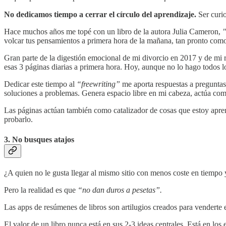
No dedicamos tiempo a cerrar el círculo del aprendizaje.
Ser curi
Hace muchos años me topé con un libro de la autora Julia Cameron,
volcar tus pensamientos a primera hora de la mañana, tan pronto como t
Gran parte de la digestión emocional de mi divorcio en 2017 y de mi 
esas 3 páginas diarias a primera hora. Hoy, aunque no lo hago todos lo
Dedicar este tiempo al
“freewriting”
me aporta respuestas a preguntas 
soluciones a problemas. Genera espacio libre en mi cabeza, actúa com
Las páginas actúan también como catalizador de cosas que estoy aprend
probarlo.
3. No busques atajos
¿A quien no le gusta llegar al mismo sitio con menos coste en tiempo 
Pero la realidad es que
“no dan duros a pesetas”.
Las apps de resúmenes de libros son artilugios creados para venderte
El valor de un libro nunca está en sus 2-3 ideas centrales. Está en los