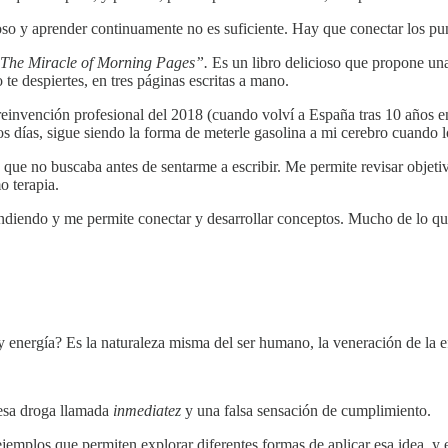
oso y aprender continuamente no es suficiente. Hay que conectar los pu
"The Miracle of Morning Pages”.
Es un libro delicioso que propone una
e despiertes, en tres páginas escritas a mano.
reinvención profesional del 2018 (cuando volví a España tras 10 años 
s días, sigue siendo la forma de meterle gasolina a mi cerebro cuando lo
que no buscaba antes de sentarme a escribir. Me permite revisar objetiv
o terapia.
iendo y me permite conectar y desarrollar conceptos. Mucho de lo que l
y energía? Es la naturaleza misma del ser humano, la veneración de la ef
 esa droga llamada
inmediatez
y una falsa sensación de cumplimiento.
 ejemplos que permiten explorar diferentes formas de aplicar esa idea, y 