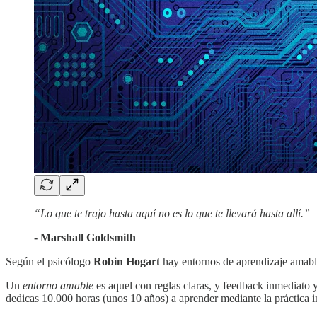
“Lo que te trajo hasta aquí no es lo que te llevará hasta allí.”
- Marshall Goldsmith
Según el psicólogo
Robin Hogart
hay entornos de aprendizaje amabl
Un
entorno amable
es aquel con reglas claras, y feedback inmediato y
dedicas 10.000 horas (unos 10 años) a aprender mediante la práctica 