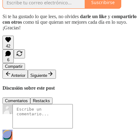
Suscribirse
Si te ha gustado lo que lees, no olvides
darle un like
y
compartirlo
con otros
como tú que quieran ser mejores cada día en lo suyo.
¡Gracias!
42
6
Compartir
Anterior
Siguiente
Discusión sobre este post
Comentarios
Restacks