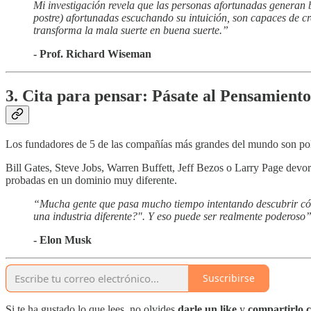
Mi investigación revela que las personas afortunadas generan 
postre) afortunadas escuchando su intuición, son capaces de cre
transforma la mala suerte en buena suerte.”
- Prof. Richard Wiseman
3. Cita para pensar: Pásate al Pensamient
Los fundadores de 5 de las compañías más grandes del mundo son po
Bill Gates, Steve Jobs, Warren Buffett, Jeff Bezos o Larry Page devo
probadas en un dominio muy diferente.
“Mucha gente que pasa mucho tiempo intentando descubrir cómo
una industria diferente?". Y eso puede ser realmente poderoso”
- Elon Musk
Suscribirse
Si te ha gustado lo que lees, no olvides
darle un like
y
compartirlo c