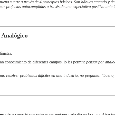
buena suerte a través de 4 principios básicos. Son hábiles creando y d
ar profecías autocumplidas a través de una expectativa positiva ante la 
o Analógico
límatas.
ran conocimiento de diferentes campos, lo les permite
pensar por analo
 resolver problemas difíciles en una industria, no pregunta: "bueno
.
on otros
como tú que quieran ser mejores cada día en lo suyo. ¡Gracias