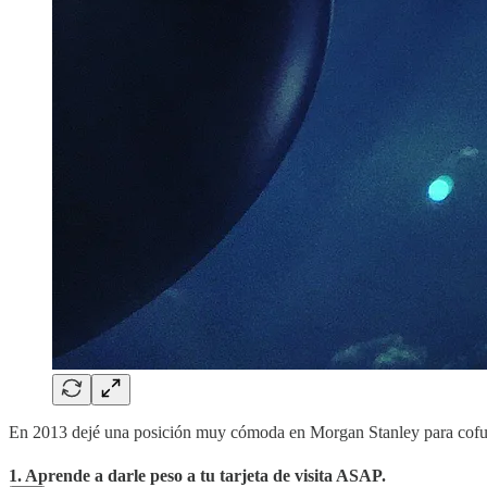
En 2013 dejé una posición muy cómoda en Morgan Stanley para cofund
1. Aprende a darle peso a tu tarjeta de visita ASAP.