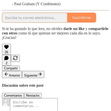
- Paul Graham (Y Combinator)
Suscribirse
Si te ha gustado lo que lees, no olvides
darle un like
y
compartirlo
con otros
como tú que quieran ser mejores cada día en lo suyo.
¡Gracias!
26
2
Compartir
Anterior
Siguiente
Discusión sobre este post
Comentarios
Restacks