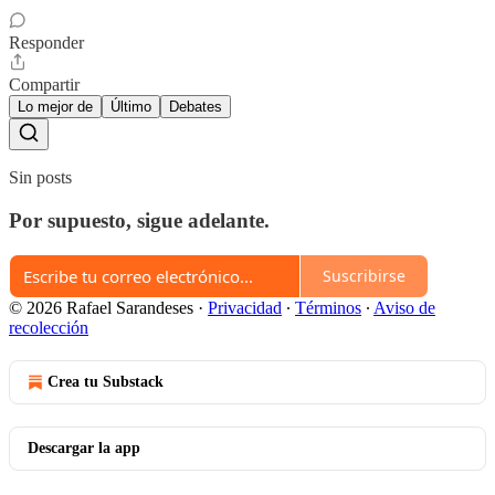
Responder
Compartir
Lo mejor de
Último
Debates
Sin posts
Por supuesto, sigue adelante.
Suscribirse
© 2026 Rafael Sarandeses
·
Privacidad
∙
Términos
∙
Aviso de
recolección
Crea tu Substack
Descargar la app