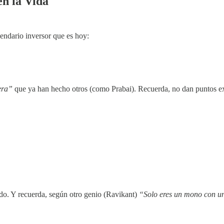
en la Vida
gendario inversor que es hoy:
era”
que ya han hecho otros (como Prabai). Recuerda, no dan puntos ext
ndo. Y recuerda, según otro genio (Ravikant)
“Solo eres un mono con u