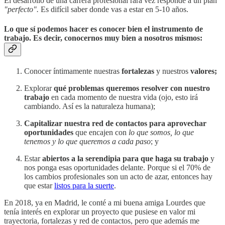
El desarrollo de una carrera profesional rara vez responde a un plan
"perfecto".
Es difícil saber donde vas a estar en 5-10 años.
Lo que sí podemos hacer es conocer bien el instrumento de
trabajo. Es decir, conocernos muy bien a nosotros mismos:
Conocer íntimamente nuestras
fortalezas
y nuestros
valores;
Explorar
qué problemas queremos resolver
con nuestro
trabajo
en cada momento de nuestra vida
(ojo, esto irá
cambiando. Así es la naturaleza humana);
Capitalizar nuestra red de contactos
para aprovechar
oportunidades
que encajen con
lo que somos, lo que
tenemos y lo que queremos a cada paso
; y
Estar
abiertos a la serendipia para que haga su trabajo
y
nos ponga esas oportunidades delante. Porque si el 70% de
los cambios profesionales son un acto de azar, entonces hay
que estar
listos para la suerte
.
En 2018, ya en Madrid, le conté a mi buena amiga Lourdes que
tenía interés en explorar un proyecto que pusiese en valor mi
trayectoria, fortalezas y red de contactos, pero que además me