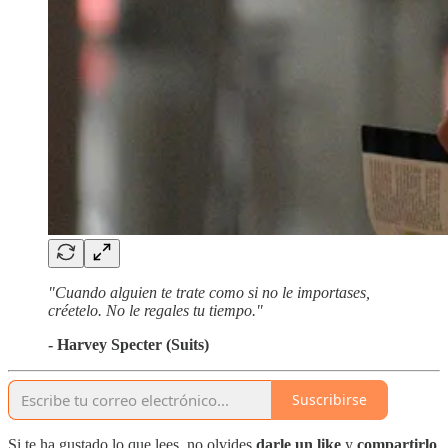
"Cuando alguien te trate como si no le importases,
créetelo. No le regales tu tiempo."
- Harvey Specter (Suits)
Suscribirse
Si te ha gustado lo que lees, no olvides
darle un like
y
compartirlo