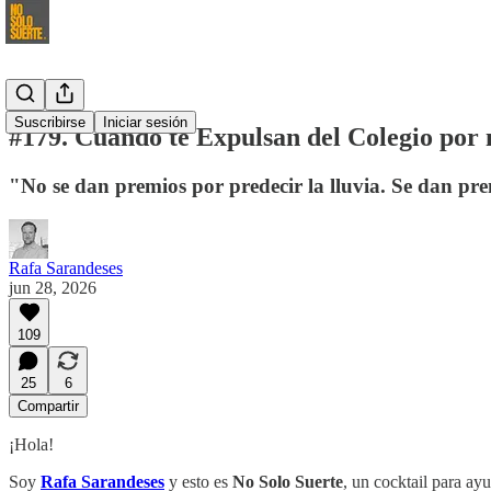
Suscribirse
Iniciar sesión
#179. Cuando te Expulsan del Colegio por
"No se dan premios por predecir la lluvia. Se dan pr
Rafa Sarandeses
jun 28, 2026
109
25
6
Compartir
¡Hola!
Soy
Rafa Sarandeses
y esto es
No Solo Suerte
, un cocktail para ay