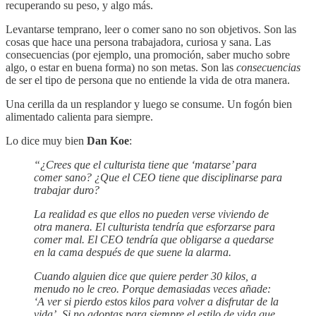
recuperando su peso, y algo más.
Levantarse temprano, leer o comer sano no son objetivos. Son las
cosas que hace una persona trabajadora, curiosa y sana. Las
consecuencias (por ejemplo, una promoción, saber mucho sobre
algo, o estar en buena forma) no son metas. Son las
consecuencias
de ser el tipo de persona que no entiende la vida de otra manera.
Una cerilla da un resplandor y luego se consume. Un fogón bien
alimentado calienta para siempre.
Lo dice muy bien
Dan Koe
:
“¿Crees que el culturista tiene que ‘matarse’ para
comer sano? ¿Que el CEO tiene que disciplinarse para
trabajar duro?
La realidad es que ellos no pueden verse viviendo de
otra manera. El culturista tendría que esforzarse para
comer mal. El CEO tendría que obligarse a quedarse
en la cama después de que suene la alarma.
Cuando alguien dice que quiere perder 30 kilos, a
menudo no le creo. Porque demasiadas veces añade:
‘A ver si pierdo estos kilos para volver a disfrutar de la
vida’. Si no adoptas para siempre el estilo de vida que