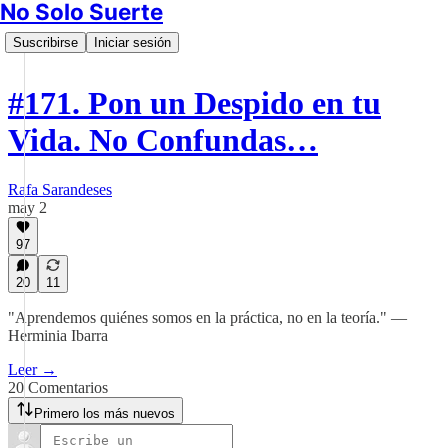
No Solo Suerte
Suscribirse
Iniciar sesión
#171. Pon un Despido en tu
Vida. No Confundas…
Rafa Sarandeses
may 2
97
20
11
"Aprendemos quiénes somos en la práctica, no en la teoría." —
Herminia Ibarra
Leer →
20 Comentarios
Primero los más nuevos