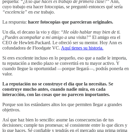
pequeña:
“¿Eso que haces es trabajo de primera clase?”
Ann,
cuyo trabajo era hacer fotocopias, se preguntó entonces qué sería
“excelencia”
en
ese
trabajo.
La respuesta:
hacer fotocopias que parecieran originales.
Un día, el decano la vio y dijo:
“He oído hablar muy bien de ti.
¿Puedes acompañar a mi amigo a una visita?”
El amigo era el
CEO de Hewlett-Packard. Le ofreció ser su mentor. Hoy Ann es
cofundadora de Floodgate VC.
Aquí tienes su historia.
Si eres excelente incluso en lo pequeño, eso que a nadie le importa,
tu reputación a medio plazo se convertirá en tu mayor activo. Y
cuando llegue la oportunidad —porque llegará—, podrás ponerla en
valor.
La reputación no se construye el día que la necesitas. Se
construye mucho antes, cuando nadie mira, en cada
interacción, con las cosas que no parecen importantes.
Porque son los estándares altos los que permiten llegar a grandes
objetivos.
Así que haz bien lo sencillo: asume las consecuencias de tus
decisiones; cumple tus promesas; sé consistente entre lo que dices y
lo que haces. Sé confiable y tendrás en el mercado una prima prima