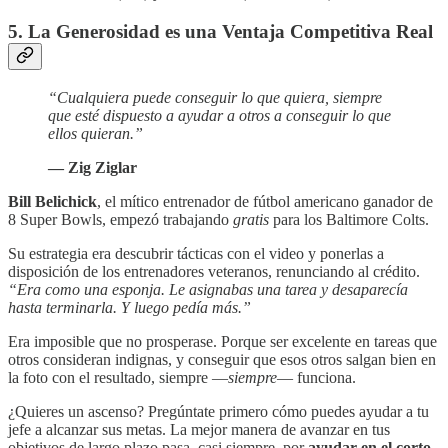
5. La Generosidad es una Ventaja Competitiva Real
“Cualquiera puede conseguir lo que quiera, siempre
que esté dispuesto a ayudar a otros a conseguir lo que
ellos quieran.”
— Zig Ziglar
Bill Belichick
, el mítico entrenador de fútbol americano ganador de
8 Super Bowls, empezó trabajando
gratis
para los Baltimore Colts.
Su estrategia era descubrir tácticas con el video y ponerlas a
disposición de los entrenadores veteranos, renunciando al crédito.
“Era como una esponja. Le asignabas una tarea y desaparecía
hasta terminarla. Y luego pedía más.”
Era imposible que no prosperase. Porque ser excelente en tareas que
otros consideran indignas, y conseguir que esos otros salgan bien en
la foto con el resultado, siempre —
siempre
— funciona.
¿Quieres un ascenso? Pregúntate primero cómo puedes ayudar a tu
jefe a alcanzar sus metas.
La mejor manera de avanzar en tus
objetivos de largo plazo pasa, casi siempre, por
ayudar en el corto