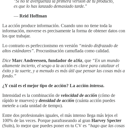
"Si no te avergüenza la primera versión de tu producto,
es que lo has lanzado demasiado tarde."
—
Reid Hoffman
La acción produce información. Cuando uno no tiene toda la
información, moverse es precisamente la forma de obtener datos con
los que trabajar.
Lo contrario es perfeccionismo en versión
“miedo disfrazado de
altos estándares”
. Procrastinación camuflada como calidad.
Dice
Marc Andreessen, fundador de a16z
, que
“En un mundo
altamente incierto, el sesgo a la acción es clave para catalizar el
éxito y la suerte, y a menudo es más útil que pensar las cosas más a
fondo.”
¿Y cuál es el mejor tipo de acción? La acción
intensa
.
Intensidad es la combinación de
velocidad de acción
(cómo de
rápido te mueves) y
densidad de acción
(cuánta acción puedes
meterle a cada unidad de tiempo).
Entre dos profesionales iguales, el más intenso llega más lejos el
100% de las veces. Porque parafraseando al gran
Harvey Specter
(Suits), lo mejor que puedes poner en tu CV es
“hago que las cosas