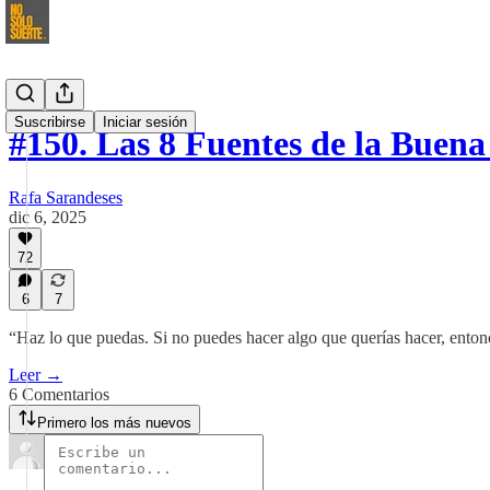
Suscribirse
Iniciar sesión
#150. Las 8 Fuentes de la Buen
Rafa Sarandeses
dic 6, 2025
72
6
7
“Haz lo que puedas. Si no puedes hacer algo que querías hacer, entonc
Leer →
6 Comentarios
Primero los más nuevos