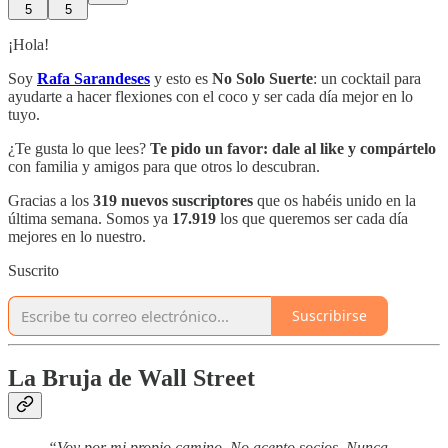
5
5
¡Hola!
Soy
Rafa Sarandeses
y esto es
No Solo Suerte
: un cocktail para
ayudarte a hacer flexiones con el coco y ser cada día mejor en lo
tuyo.
¿Te gusta lo que lees?
Te pido un favor:
dale al like y compártelo
con familia y amigos para que otros lo descubran.
Gracias a los
319 nuevos suscriptores
que os habéis unido en la
última semana. Somos ya
17.919
los que queremos ser cada día
mejores en lo nuestro.
Suscrito
Suscribirse
La Bruja de Wall Street
“Voy por mi propio camino. No acepto socios. Nunca