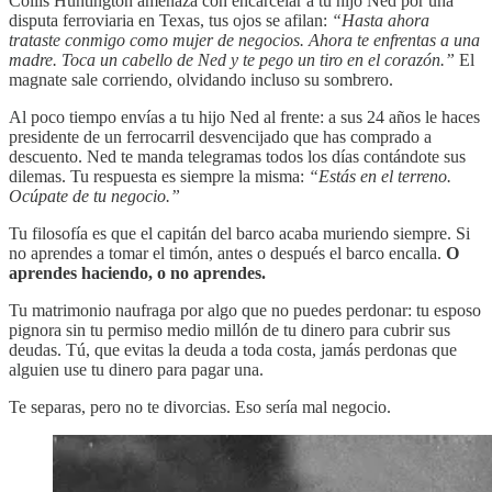
Collis Huntington amenaza con encarcelar a tu hijo Ned por una
disputa ferroviaria en Texas, tus ojos se afilan:
“Hasta ahora
trataste conmigo como mujer de negocios. Ahora te enfrentas a una
madre. Toca un cabello de Ned y te pego un tiro en el corazón.”
El
magnate sale corriendo, olvidando incluso su sombrero.
Al poco tiempo envías a tu hijo Ned al frente: a sus 24 años le haces
presidente de un ferrocarril desvencijado que has comprado a
descuento. Ned te manda telegramas todos los días contándote sus
dilemas. Tu respuesta es siempre la misma:
“Estás en el terreno.
Ocúpate de tu negocio.”
Tu filosofía es que el capitán del barco acaba muriendo siempre. Si
no aprendes a tomar el timón, antes o después el barco encalla.
O
aprendes haciendo, o no aprendes.
Tu matrimonio naufraga por algo que no puedes perdonar: tu esposo
pignora sin tu permiso medio millón de tu dinero para cubrir sus
deudas. Tú, que evitas la deuda a toda costa, jamás perdonas que
alguien use tu dinero para pagar una.
Te separas, pero no te divorcias. Eso sería mal negocio.