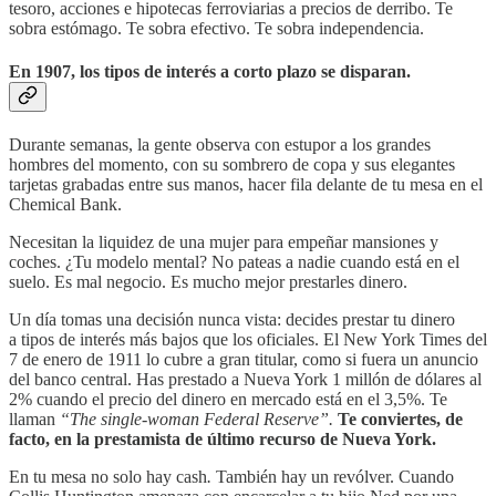
tesoro, acciones e hipotecas ferroviarias a precios de derribo. Te
sobra estómago. Te sobra efectivo. Te sobra independencia.
En 1907, los tipos de interés a corto plazo se disparan.
Durante semanas, la gente observa con estupor a los grandes
hombres del momento, con su sombrero de copa y sus elegantes
tarjetas grabadas entre sus manos, hacer fila delante de tu mesa en el
Chemical Bank.
Necesitan la liquidez de una mujer para empeñar mansiones y
coches. ¿Tu modelo mental? No pateas a nadie cuando está en el
suelo. Es mal negocio. Es mucho mejor prestarles dinero.
Un día tomas una decisión nunca vista: decides prestar tu dinero
a tipos de interés más bajos que los oficiales. El New York Times del
7 de enero de 1911 lo cubre a gran titular, como si fuera un anuncio
del banco central. Has prestado a Nueva York 1 millón de dólares al
2% cuando el precio del dinero en mercado está en el 3,5%. Te
llaman
“The single-woman Federal Reserve”.
Te conviertes, de
facto, en la prestamista de último recurso de Nueva York.
En tu mesa no solo hay cash
.
También hay un revólver. Cuando