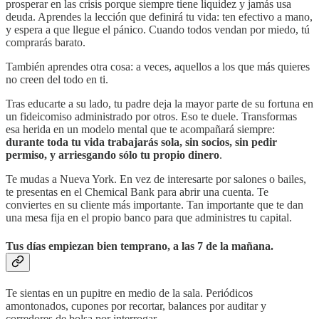
prosperar en las crisis porque siempre tiene liquidez y jamás usa
deuda. Aprendes la lección que definirá tu vida: ten efectivo a mano,
y espera a que llegue el pánico. Cuando todos vendan por miedo, tú
comprarás barato.
También aprendes otra cosa: a veces, aquellos a los que más quieres
no creen del todo en ti.
Tras educarte a su lado, tu padre deja la mayor parte de su fortuna en
un fideicomiso administrado por otros. Eso te duele. Transformas
esa herida en un modelo mental que te acompañará siempre:
durante toda tu vida trabajarás sola, sin socios, sin pedir
permiso, y arriesgando sólo tu propio dinero
.
Te mudas a Nueva York. En vez de interesarte por salones o bailes,
te presentas en el Chemical Bank para abrir una cuenta. Te
conviertes en su cliente más importante. Tan importante que te dan
una mesa fija en el propio banco para que administres tu capital.
Tus días empiezan bien temprano, a las 7 de la mañana.
Te sientas en un pupitre en medio de la sala. Periódicos
amontonados, cupones por recortar, balances por auditar y
corredores de bolsa por interrogar.