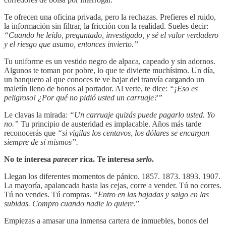
Te ofrecen una oficina privada, pero la rechazas. Prefieres el ruido,
la información sin filtrar, la fricción con la realidad. Sueles decir:
“Cuando he leído, preguntado, investigado, y sé el valor verdadero
y el riesgo que asumo, entonces invierto.”
Tu uniforme es un vestido negro de alpaca, capeado y sin adornos.
Algunos te toman por pobre, lo que te divierte muchísimo. Un día,
un banquero al que conoces te ve bajar del tranvía cargando un
maletín lleno de bonos al portador. Al verte, te dice:
“¡Eso es
peligroso! ¿Por qué no pidió usted un carruaje?”
Le clavas la mirada:
“Un carruaje quizás puede pagarlo usted. Yo
no.”
Tu principio de austeridad es implacable. Años más tarde
reconocerás que
“si vigilas los centavos, los dólares se encargan
siempre de sí mismos”.
No te interesa
parecer
rica. Te interesa
serlo
.
Llegan los diferentes momentos de pánico. 1857. 1873. 1893. 1907.
La mayoría, apalancada hasta las cejas, corre a vender. Tú no corres.
Tú no vendes. Tú compras.
“Entro en las bajadas y salgo en las
subidas. Compro cuando nadie lo quiere
.”
Empiezas a amasar una inmensa cartera de inmuebles, bonos del