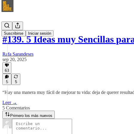
Suscribirse
Iniciar sesión
#139. 5 Ideas muy Sencillas pa
Rafa Sarandeses
sep 20, 2025
63
5
5
“Hay una manera muy fácil de mejorar tu vida: deja de querer resultado
Leer →
5 Comentarios
Primero los más nuevos