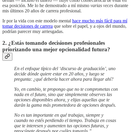
demás — incluso el dinero — fluye como consecuencia de estar en
esa posición. Me lo he demostrado a mí mismo
varias veces
durante
mis últimos 20 años de carrera profesional.
Ir por la vida con este modelo mental
hace mucho más fácil para mí
tomar decisiones de carrera
que sobre el papel, y a ojos del mundo,
podrían parecer muy arriesgadas.
2. ¿Estás tomando decisiones profesionales
priorizando una mejor opcionalidad futura?
En el enfoque típico del ‘discurso de graduación’, uno
decide dónde quiere estar en 20 años, y luego se
pregunta: ¿qué debería hacer ahora para llegar ahí?
Yo, en cambio, te propongo que no te comprometas con
nada en el futuro, sino que simplemente observes las
opciones disponibles ahora, y elijas aquellas que te
darán la gama más prometedora de opciones después.
No es tan importante en qué trabajas, siempre y
cuando no estés perdiendo el tiempo. Trabaja en cosas
que te interesen y aumenten tus opciones futuras, y
preocúpate después por cuáles tomarás.”