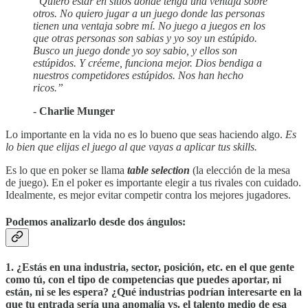
“Quiero estar en sitios donde tenga una ventaja sobre
otros. No quiero jugar a un juego donde las personas
tienen una ventaja sobre mí. No juego a juegos en los
que otras personas son sabias y yo soy un estúpido.
Busco un juego donde yo soy sabio, y ellos son
estúpidos. Y créeme, funciona mejor. Dios bendiga a
nuestros competidores estúpidos. Nos han hecho
ricos.”
- Charlie Munger
Lo importante en la vida no es lo bueno que seas haciendo algo.
Es
lo bien que elijas el juego al que vayas a aplicar tus skills.
Es lo que en poker se llama
table selection
(la elección de la mesa
de juego). En el poker es importante elegir a tus rivales con cuidado.
Idealmente, es mejor evitar competir contra los mejores jugadores.
Podemos analizarlo desde dos ángulos:
1. ¿Estás en una industria, sector, posición, etc. en el que gente
como tú, con el tipo de competencias que puedes aportar, ni
están, ni se les espera? ¿Qué industrias podrían interesarte en la
que tu entrada sería una anomalía vs. el talento medio de esa