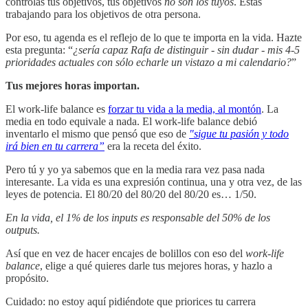
controlas tus objetivos, tus objetivos
no son los tuyos
. Estás
trabajando para los objetivos de otra persona.
Por eso, tu agenda es el reflejo de lo que te importa en la vida. Hazte
esta pregunta: “
¿sería capaz Rafa de distinguir - sin dudar - mis 4-5
prioridades actuales con sólo echarle un vistazo a mi calendario?
”
Tus mejores horas importan.
El work-life balance es
forzar tu vida a la media, al montón
. La
media en todo equivale a nada. El work-life balance
debió
inventarlo el mismo que pensó que eso de
"sigue tu pasión y todo
irá bien en tu carrera”
era la receta del éxito.
Pero tú y yo ya sabemos que en la media rara vez pasa nada
interesante. La vida es una expresión continua, una y otra vez, de las
leyes de potencia. El 80/20 del 80/20 del 80/20 es… 1/50.
En la vida, el 1% de los inputs es responsable del 50% de los
outputs.
Así que en vez de hacer encajes de bolillos con eso del
work-life
balance
, elige a qué quieres darle tus mejores horas, y hazlo a
propósito.
Cuidado: no estoy aquí pidiéndote que priorices tu carrera