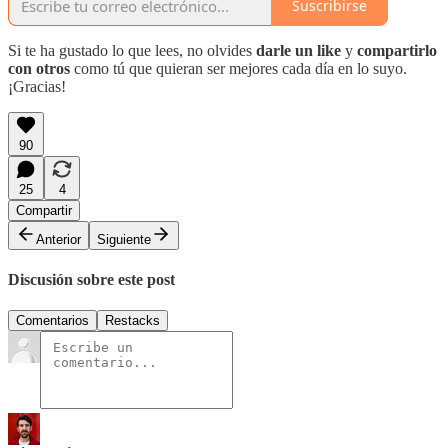
Suscribirse
Si te ha gustado lo que lees, no olvides
darle un like
y
compartirlo
con otros
como tú que quieran ser mejores cada día en lo suyo.
¡Gracias!
90
25
4
Compartir
Anterior
Siguiente
Discusión sobre este post
Comentarios
Restacks