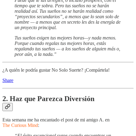
Puede que te las arregles, o incluso prosperes, con el
tiempo que te sobra. Pero tus sueños no se harán
realidad así. Tus sueños no se harán realidad como
“proyectos secundarios”, a menos que lo sean solo de
nombre — a menos que en secreto les des la energía de
un proyecto principal.
Tus sueños exigen tus mejores horas—y nada menos.
Porque cuando regalas tus mejores horas, estás
regalando tus sueños — a los sueños de alguien más o,
peor aún, a la nada.”
¿A quién le podría gustar No Solo Suerte? ¡Compártela!
Share
2. Haz que Parezca Diversión
Esta semana me ha encantado el post de mi amigo A. en
The Curious Mind
:
“El éxito excepcional surge cuando encuentras un