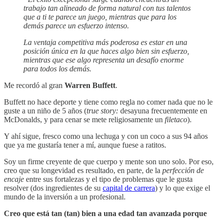
trabajo tan alineado de forma natural con tus talentos
que a ti te parece un juego, mientras que para los
demás parece un esfuerzo intenso.
La ventaja competitiva más poderosa es estar en una
posición única en la que haces algo bien sin esfuerzo,
mientras que ese algo representa un desafío enorme
para todos los demás.
Me recordó al gran
Warren Buffett
.
Buffett no hace deporte y tiene como regla no comer nada que no le
guste a un niño de 5 años (
true story:
desayuna frecuentemente en
McDonalds, y para cenar se mete religiosamente un
filetaco
).
Y ahí sigue, fresco como una lechuga y con un coco a sus 94 años
que ya me gustaría tener a mí, aunque fuese a ratitos.
Soy un firme creyente de que cuerpo y mente son uno solo. Por eso,
creo que su longevidad es resultado, en parte, de la
perfección de
encaje
entre sus fortalezas y el tipo de problemas que le gusta
resolver (dos ingredientes de su
capital de carrera
) y lo que exige el
mundo de la inversión a un profesional.
Creo que está tan (tan) bien a una edad tan avanzada porque