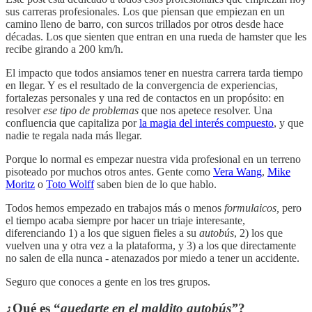
sus carreras profesionales. Los que piensan que empiezan en un
camino lleno de barro, con surcos trillados por otros desde hace
décadas. Los que sienten que entran en una rueda de hamster que les
recibe girando a 200 km/h.
El impacto que todos ansiamos tener en nuestra carrera tarda tiempo
en llegar. Y es el resultado de la convergencia de experiencias,
fortalezas personales y una red de contactos en un propósito: en
resolver
ese tipo
de problemas
que nos apetece resolver. Una
confluencia que capitaliza por
la magia del interés compuesto
, y que
nadie te regala nada más llegar.
Porque lo normal es empezar nuestra vida profesional en un terreno
pisoteado por muchos otros antes. Gente como
Vera Wang
,
Mike
Moritz
o
Toto Wolff
saben bien de lo que hablo.
Todos hemos empezado en trabajos más o menos
formulaicos,
pero
el tiempo acaba siempre por hacer un triaje interesante,
diferenciando 1) a los que siguen fieles a su
autobús
, 2) los que
vuelven una y otra vez a la plataforma, y 3) a los que directamente
no salen de ella nunca - atenazados por miedo a tener un accidente.
Seguro que conoces a gente en los tres grupos.
¿Qué es “
quedarte en el maldito autobús”
?