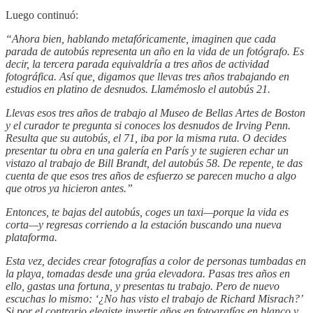
Luego continuó:
“Ahora bien, hablando metafóricamente, imaginen que cada
parada de autobús representa un año en la vida de un fotógrafo. Es
decir, la tercera parada equivaldría a tres años de actividad
fotográfica. Así que, digamos que llevas tres años trabajando en
estudios en platino de desnudos. Llamémoslo el autobús 21.
Llevas esos tres años de trabajo al Museo de Bellas Artes de Boston
y el curador te pregunta si conoces los desnudos de Irving Penn.
Resulta que su autobús, el 71, iba por la misma ruta. O decides
presentar tu obra en una galería en París y te sugieren echar un
vistazo al trabajo de Bill Brandt, del autobús 58. De repente, te das
cuenta de que esos tres años de esfuerzo se parecen mucho a algo
que otros ya hicieron antes.”
Entonces, te bajas del autobús, coges un taxi—porque la vida es
corta—y regresas corriendo a la estación buscando una nueva
plataforma.
Esta vez, decides crear fotografías a color de personas tumbadas en
la playa, tomadas desde una grúa elevadora. Pasas tres años en
ello, gastas una fortuna, y presentas tu trabajo. Pero de nuevo
escuchas lo mismo: ‘¿No has visto el trabajo de Richard Misrach?’
Si por el contrario elegiste invertir años en fotografías en blanco y