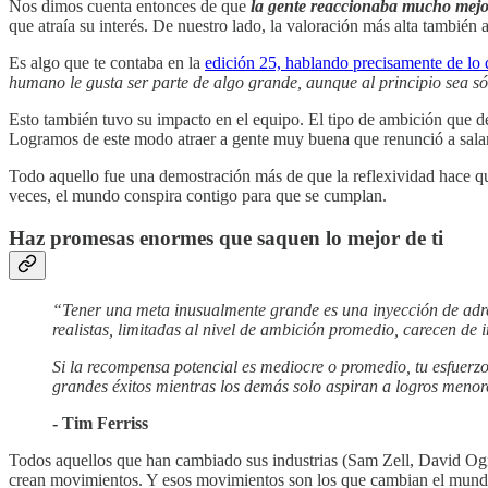
Nos dimos cuenta entonces de que
la gente reaccionaba mucho mejo
que atraía su interés. De nuestro lado, la valoración más alta también 
Es algo que te contaba en la
edición 25, hablando precisamente de lo 
humano le gusta ser parte de algo grande, aunque al principio sea só
Esto también tuvo su impacto en el equipo. El tipo de ambición que d
Logramos de este modo atraer a gente muy buena que renunció a salari
Todo aquello fue una demostración más de que la reflexividad hace q
veces, el mundo conspira contigo para que se cumplan.
Haz promesas enormes que saquen lo mejor de ti
“Tener una meta inusualmente grande es una inyección de adren
realistas, limitadas al nivel de ambición promedio, carecen de
Si la recompensa potencial es mediocre o promedio, tu esfuerz
grandes éxitos mientras los demás solo aspiran a logros meno
- Tim Ferriss
Todos aquellos que han cambiado sus industrias (Sam Zell, David Ogi
crean movimientos. Y esos movimientos son los que cambian el mund