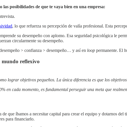
 las posibilidades de que te vaya bien en una empresa:
trevista.
sividad
, lo que refuerza su percepción de valía profesional. Esta percep
y emprende su desempeño con aplomo. Esa seguridad psicológica le per
refuerzan circularmente su desempeño.
a > desempeño > confianza > desempeño… y así en
loop
permanente. El hu
n mundo reflexivo
omo lograr objetivos pequeños. La única diferencia es que los objetiv
00% en cada momento, es fundamental perseguir una meta que realmente 
de que íbamos a necesitar capital para crear el equipo y dotarnos del t
s para financiarlo.