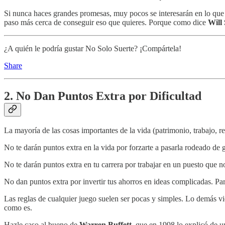
Si nunca haces grandes promesas, muy pocos se interesarán en lo que ha
paso más cerca de conseguir eso que quieres. Porque como dice
Will
¿A quién le podría gustar No Solo Suerte? ¡Compártela!
Share
2. No Dan Puntos Extra por Dificultad
La mayoría de las cosas importantes de la vida (patrimonio, trabajo, rel
No te darán puntos extra en la vida por forzarte a pasarla rodeado de 
No te darán puntos extra en tu carrera por trabajar en un puesto que n
No dan puntos extra por invertir tus ahorros en ideas complicadas. Pa
Las reglas de cualquier juego suelen ser pocas y simples. Lo demás vi
como es.
Hazle caso al bueno de
Warren Buffett
, que en 1998 lo explicó de u