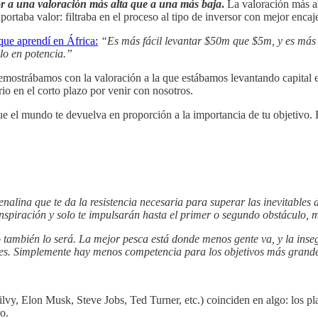
r a una valoración más alta que a una más baja
.
La valoración más al
aportaba valor: filtraba en el proceso al tipo de inversor con mejor enc
que aprendí en África:
“Es más fácil levantar $50m que $5m, y es más 
lo en potencia.”
emostrábamos con la valoración a la que estábamos levantando capital e
o en el corto plazo por venir con nosotros.
ue el mundo te devuelva en proporción a la importancia de tu objetivo.
alina que te da la resistencia necesaria para superar las inevitables
 inspiración y solo te impulsarán hasta el primer o segundo obstáculo, 
o también lo será. La mejor pesca está donde menos gente va, y la ins
res. Simplemente hay menos competencia para los objetivos más grand
lvy, Elon Musk, Steve Jobs, Ted Turner, etc.) coinciden en algo: los 
o.