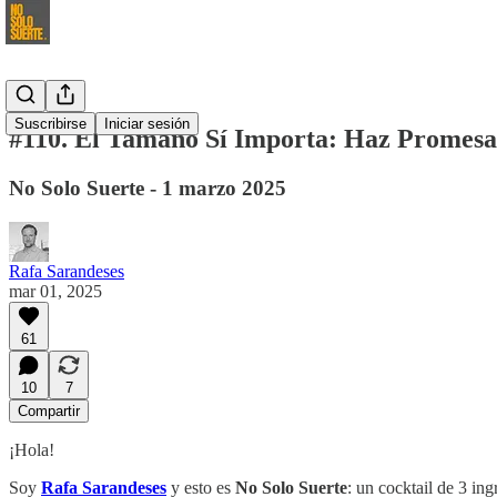
Suscribirse
Iniciar sesión
#110. El Tamaño Sí Importa: Haz Promesas
No Solo Suerte - 1 marzo 2025
Rafa Sarandeses
mar 01, 2025
61
10
7
Compartir
¡Hola!
Soy
Rafa Sarandeses
y esto es
No Solo Suerte
: un cocktail de 3 in