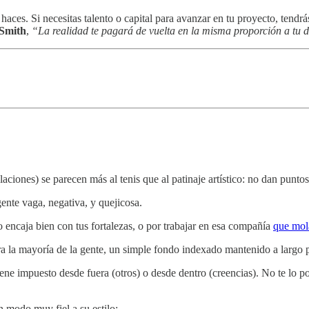
ces. Si necesitas talento o capital para avanzar en tu proyecto, tendrás
 Smith
,
“La realidad te pagará de vuelta en la misma proporción a tu d
aciones) se parecen más al tenis que al patinaje artístico: no dan puntos
gente vaga, negativa, y quejicosa.
o encaja bien con tus fortalezas, o por trabajar en esa compañía
que mola
ra la mayoría de la gente, un simple fondo indexado mantenido a largo p
ene impuesto desde fuera (otros) o desde dentro (creencias). No te lo p
n modo muy fiel a su estilo: