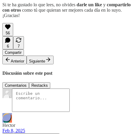
Si te ha gustado lo que lees, no olvides
darle un like
y
compartirlo
con otros
como tú que quieran ser mejores cada día en lo suyo.
¡Gracias!
56
6
7
Compartir
Anterior
Siguiente
Discusión sobre este post
Comentarios
Restacks
Hector
Feb 8, 2025