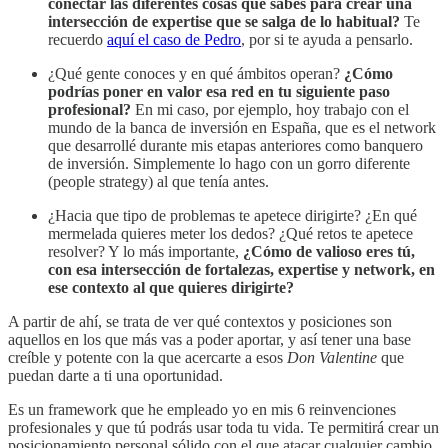
conectar las diferentes cosas que sabes para crear una
intersección de expertise que se salga de lo habitual?
Te
recuerdo
aquí el caso de Pedro
, por si te ayuda a pensarlo.
¿Qué gente conoces y en qué ámbitos operan?
¿Cómo
podrías poner en valor esa red en tu siguiente paso
profesional?
En mi caso, por ejemplo, hoy trabajo con el
mundo de la banca de inversión en España, que es el network
que desarrollé durante mis etapas anteriores como banquero
de inversión. Simplemente lo hago con un gorro diferente
(people strategy) al que tenía antes.
¿Hacia que tipo de problemas te apetece dirigirte? ¿En qué
mermelada quieres meter los dedos? ¿Qué retos te apetece
resolver? Y lo más importante,
¿Cómo de valioso eres tú,
con esa intersección de fortalezas, expertise y network, en
ese contexto al que quieres dirigirte?
A partir de ahí, se trata de ver qué contextos y posiciones son
aquellos en los que más vas a poder aportar, y así tener una base
creíble y potente con la que acercarte a esos
Don Valentine
que
puedan darte a ti una oportunidad.
Es un framework que he empleado yo en mis 6 reinvenciones
profesionales y que tú podrás usar toda tu vida. Te permitirá crear un
posicionamiento personal sólido con el que atacar cualquier cambio