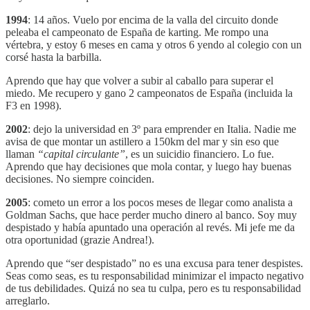
1994
: 14 años. Vuelo por encima de la valla del circuito donde
peleaba el campeonato de España de karting. Me rompo una
vértebra, y estoy 6 meses en cama y otros 6 yendo al colegio con un
corsé hasta la barbilla.
Aprendo que hay que volver a subir al caballo para superar el
miedo. Me recupero y gano 2 campeonatos de España (incluida la
F3 en 1998).
2002
: dejo la universidad en 3º para emprender en Italia. Nadie me
avisa de que montar un astillero a 150km del mar y sin eso que
llaman
“capital circulante”
, es un suicidio financiero. Lo fue.
Aprendo que hay decisiones que mola contar, y luego hay buenas
decisiones. No siempre coinciden.
2005
: cometo un error a los pocos meses de llegar como analista a
Goldman Sachs, que hace perder mucho dinero al banco. Soy muy
despistado y había apuntado una operación al revés. Mi jefe me da
otra oportunidad (grazie Andrea!).
Aprendo que “ser despistado” no es una excusa para tener despistes.
Seas como seas, es tu responsabilidad minimizar el impacto negativo
de tus debilidades. Quizá no sea tu culpa, pero es tu responsabilidad
arreglarlo.