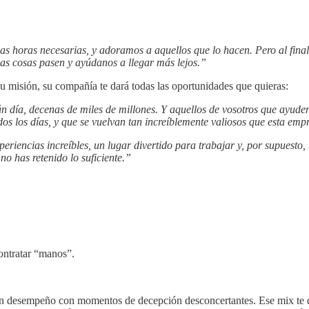
horas necesarias, y adoramos a aquellos que lo hacen. Pero al final d
as cosas pasen y ayúdanos a llegar más lejos.”
u misión, su compañía te dará todas las oportunidades que quieras:
gún día, decenas de miles de millones. Y aquellos de vosotros que ayu
os los días, y que se vuelvan tan increíblemente valiosos que esta emp
periencias increíbles, un lugar divertido para trabajar y, por supuest
o has retenido lo suficiente.”
ontratar “manos”.
n desempeño con momentos de decepción desconcertantes. Ese mix te d