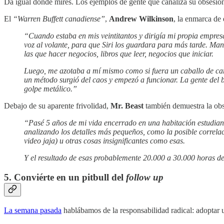
Da igual dónde mires. Los ejemplos de gente que canaliza su obsesión
El
“Warren Buffett canadiense”
,
Andrew Wilkinson
, la enmarca de
“Cuando estaba en mis veintitantos y dirigía mi propia empresa
voz al volante, para que Siri los guardara para más tarde. Man
las que hacer negocios, libros que leer, negocios que iniciar.
Luego, me azotaba a mí mismo como si fuera un caballo de carg
un método surgió del caos y empezó a funcionar. La gente del b
golpe metálico.”
Debajo de su aparente frivolidad,
Mr. Beast
también demuestra la obse
“Pasé 5 años de mi vida encerrado en una habitación estudian
analizando los detalles más pequeños, como la posible correlac
video jaja) u otras cosas insignificantes como esas.
Y el resultado de esas probablemente 20.000 a 30.000 horas de
5. Conviérte en un pitbull del
follow up
La semana pasada
hablábamos de la responsabilidad radical: adoptar 