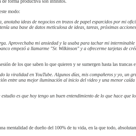
 de forma productiva son infinitos.
 este modo:
, anotaba ideas de negocios en trozos de papel esparcidos por mi ofici
tenía una base de datos meticulosa de ideas, tareas, próximas acciones,
a. Aprovechaba mi ansiedad y la usaba para tachar mi interminable li
anco empezó a llamarme "Sr. Wilkinson" y a ofrecerme tarjetas de créd
sión de los que saben lo que quieren y se sumergen hasta las trancas en
do la viralidad en YouTube. Algunos días, mis compañeros y yo, un g
ión entre una mejor iluminación al inicio del video y una menor caída
 estudio es que hoy tengo un buen entendimiento de lo que hace que l
una mentalidad de dueño del 100% de tu vida, en la que todo, absolutam