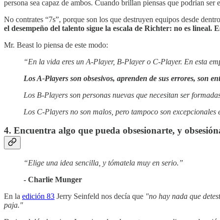
persona sea capaz de ambos. Cuando brillan piensas que podrían ser ese
No contrates “7s”, porque son los que destruyen equipos desde dentro. 
el desempeño del talento sigue la escala de Richter: no es lineal. 
Mr. Beast lo piensa de este modo:
“En la vida eres un A-Player, B-Player o C-Player. En esta em
Los A-Players son obsesivos, aprenden de sus errores, son ent
Los B-Players son personas nuevas que necesitan ser formadas
Los C-Players no son malos, pero tampoco son excepcionales e
4. Encuentra algo que pueda obsesionarte, y obsesióna
“Elige una idea sencilla, y tómatela muy en serio.”
- Charlie Munger
En la
edición 83
Jerry Seinfeld nos decía que
"no hay nada que detest
paja."