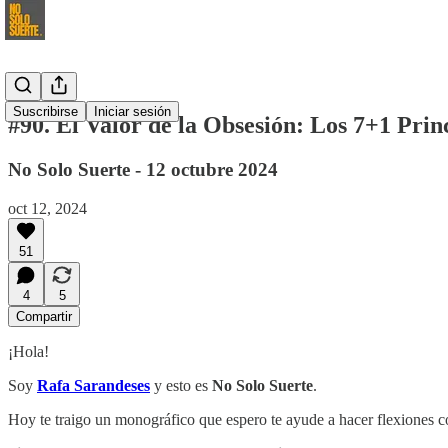
Suscribirse
Iniciar sesión
#90. El Valor de la Obsesión: Los 7+1 Pri
No Solo Suerte - 12 octubre 2024
oct 12, 2024
51
4
5
Compartir
¡Hola!
Soy
Rafa Sarandeses
y esto es
No Solo Suerte
.
Hoy te traigo un monográfico que espero te ayude a hacer flexiones co