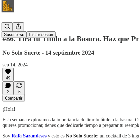
Suscribirse
Iniciar sesión
#86. Tira tu Título a la Basura. Haz que P
No Solo Suerte - 14 septiembre 2024
sep 14, 2024
49
2
5
Compartir
¡Hola!
Esta semana exploramos la importancia de tirar tu título a la basura.
quieres promocionar, tienes que dedicarle tiempo a preparar tu reempl
Soy
Rafa Sarandeses
y esto es
No Solo Suerte
: un cocktail de 3 in