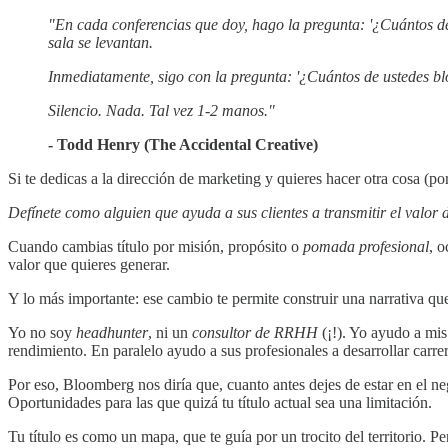
"En cada conferencias que doy, hago la pregunta: '¿Cuántos de u
sala se levantan.
Inmediatamente, sigo con la pregunta: '¿Cuántos de ustedes b
Silencio. Nada. Tal vez 1-2 manos."
- Todd Henry (The Accidental Creative)
Si te dedicas a la dirección de marketing y quieres hacer otra cosa (po
Defínete como alguien que ayuda a sus clientes a transmitir el valor 
Cuando cambias título por misión, propósito o
pomada profesional
, o
valor que quieres generar.
Y lo más importante: ese cambio te permite construir una narrativa qu
Yo no soy
headhunter
, ni un
consultor de RRHH
(¡!). Yo ayudo a mis 
rendimiento. En paralelo ayudo a sus profesionales a desarrollar carre
Por eso, Bloomberg nos diría que, cuanto antes dejes de estar en el n
Oportunidades para las que quizá tu título actual sea una limitación.
Tu título es como un mapa, que te guía por un trocito del territorio. Pe