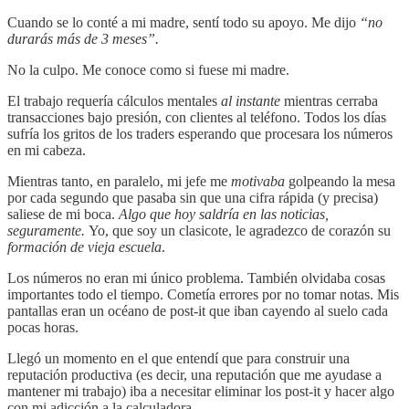
Cuando se lo conté a mi madre, sentí todo su apoyo. Me dijo
“no
durarás más de 3 meses”.
No la culpo. Me conoce como si fuese mi madre.
El trabajo requería cálculos mentales
al instante
mientras cerraba
transacciones bajo presión, con clientes al teléfono. Todos los días
sufría los gritos de los traders esperando que procesara los números
en mi cabeza.
Mientras tanto, en paralelo, mi jefe me
motivaba
golpeando la mesa
por cada segundo que pasaba sin que una cifra rápida (y precisa)
saliese de mi boca.
Algo que hoy saldría en las noticias,
seguramente.
Yo, que soy un clasicote, le agradezco de corazón su
formación de
vieja escuela
.
Los números no eran mi único problema. También olvidaba cosas
importantes todo el tiempo. Cometía errores por no tomar notas. Mis
pantallas eran un océano de post-it que iban cayendo al suelo cada
pocas horas.
Llegó un momento en el que entendí que para construir una
reputación productiva (es decir, una reputación que me ayudase a
mantener mi trabajo) iba a necesitar eliminar los post-it y hacer algo
con mi adicción a la calculadora.