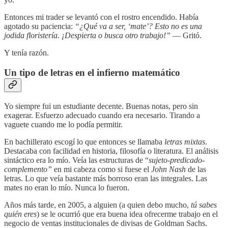
Entonces mi trader se levantó con el rostro encendido. Había
agotado su paciencia:
“¿Qué va a ser, ‘mate’? Esto no es una
jodida floristería. ¡Despierta o busca otro trabajo!”
— Gritó.
Y tenía razón.
Un tipo de letras en el infierno matemático
Yo siempre fui un estudiante decente. Buenas notas, pero sin
exagerar. Esfuerzo adecuado cuando era necesario. Tirando a
vaguete cuando me lo podía permitir.
En bachillerato escogí lo que entonces se llamaba
letras mixtas
.
Destacaba con facilidad en historia, filosofía o literatura. El análisis
sintáctico era lo mío. Veía las estructuras de “
sujeto-predicado-
complemento”
en mi cabeza como si fuese el
John Nash
de las
letras. Lo que veía bastante más borroso eran las integrales. Las
mates no eran lo mío. Nunca lo fueron.
Años más tarde, en 2005, a alguien (a quien debo mucho,
tú sabes
quién eres
) se le ocurrió que era buena idea ofrecerme trabajo en el
negocio de ventas institucionales de divisas de Goldman Sachs.