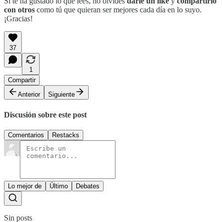
Si te ha gustado lo que lees, no olvides
darle un like
y
compartirlo
con otros
como tú que quieran ser mejores cada día en lo suyo.
¡Gracias!
37
1
Compartir
Anterior
Siguiente
Discusión sobre este post
Comentarios
Restacks
Lo mejor de
Último
Debates
Sin posts