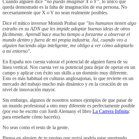
Cuando alguien dice
“no puedo imaginar X o Y”
, lo único que
queda demostrado es la falta de imaginación de esa persona, No
necesariamente que X o Y no sean realmente posibles.
Dice el mítico inversor Monish Prabai que
"los humanos tienen algo
extraño en su ADN que les impide adoptar buenas ideas de otros
fácilmente. Aprendí hace mucho tiempo a forzarme a observar el
mundo dentro y fuera de mi propia industria. Así, cuando veo a
alguien haciendo algo inteligente, me obligo a ver cómo adoptarlo
a mi entorno".
En España nos cuesta valorar el potencial de alguien fuera de su
linea vertical. Nos cuesta ver su potencial para dejar de operar en un
campo y aplicar con éxito sus skills a un dominio muy diferente.
Esto es más habitual en culturas anglosajonas, lo que revierte en un
mercado del trabajo mucho más dinámico y en la creación de un
nivel de innovación mayor.
Sin embargo, algunos de nosotros somos ejemplos de que pasar de
un mundo profesional a otro muy diferente es perfectamente posible
(por eso he escrito con Jordi Alemany el libro
La Carrera Infinita
:
para enseñarte cómo hacerlo).
No seas como el resto de la gente.
Piensa en alguien de tu equipo que quizá podría estar aportando