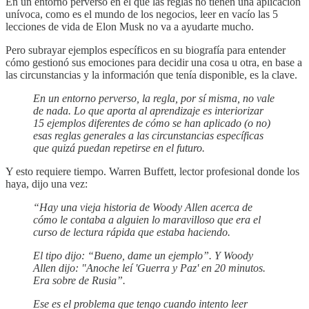
En un entorno perverso en el que las reglas no tienen una aplicación
unívoca, como es el mundo de los negocios, leer en vacío las 5
lecciones de vida de Elon Musk no va a ayudarte mucho.
Pero subrayar ejemplos específicos en su biografía para entender
cómo gestionó sus emociones para decidir una cosa u otra, en base a
las circunstancias y la información que tenía disponible, es la clave.
En un entorno perverso, la regla, por sí misma, no vale
de nada. Lo que aporta al aprendizaje es interiorizar
15 ejemplos diferentes de cómo se han aplicado (o no)
esas reglas generales a las circunstancias específicas
que quizá puedan repetirse en el futuro.
Y esto requiere tiempo. Warren Buffett, lector profesional donde los
haya, dijo una vez:
“Hay una vieja historia de Woody Allen acerca de
cómo le contaba a alguien lo maravilloso que era el
curso de lectura rápida que estaba haciendo.
El tipo dijo: “Bueno, dame un ejemplo”. Y Woody
Allen dijo: "Anoche leí 'Guerra y Paz' ​​en 20 minutos.
Era sobre de Rusia”.
Ese es el problema que tengo cuando intento leer