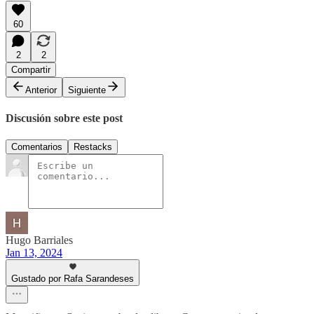
60
2
2
Compartir
Anterior
Siguiente
Discusión sobre este post
Comentarios
Restacks
Hugo Barriales
Jan 13, 2024
Gustado por Rafa Sarandeses