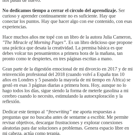
nos pasan de nuevo.
No dedicamos tiempo a cerrar el círculo del aprendizaje.
Ser
curioso y aprender continuamente no es suficiente. Hay que
conectar los puntos. Hay que hacer algo con ese contenido, con esas
experiencias.
Hace muchos años me topé con un libro de la autora Julia Cameron,
"The Miracle of Morning Pages”.
Es un libro delicioso que propone
una práctica que desata la creatividad. La premisa básica es que
debes volcar tus pensamientos a primera hora de la mañana, tan
pronto como te despiertes, en tres páginas escritas a mano.
Gran parte de la digestión emocional de mi divorcio en 2017 y de mi
reinvención profesional del 2018 (cuando volví a España tras 10
años en Londres y 5 pasando la mayoría de mi tiempo en África) se
gestó en esas 3 páginas diarias a primera hora. Hoy, aunque no lo
hago todos los días, sigue siendo la forma de meterle gasolina a mi
cerebro cuando lo necesito, estimulando la autoexploración y la
reflexión.
Dedicar este tiempo al
“freewriting”
me aporta respuestas a
preguntas que no buscaba antes de sentarme a escribir. Me permite
revisar objetivos, descargar frustraciones y explorar conexiones
aleatorias para dar soluciones a problemas. Genera espacio libre en
mi cabeza, actúa como terapia.