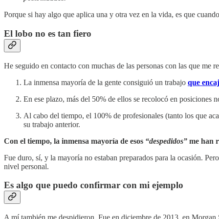
Porque si hay algo que aplica una y otra vez en la vida, es que cuand
El lobo no es tan fiero
He seguido en contacto con muchas de las personas con las que me re
La inmensa mayoría de la gente consiguió un trabajo
que encaj
En ese plazo, más del 50% de ellos se recolocó en posiciones no
Al cabo del tiempo, el 100% de profesionales (tanto los que ac
su trabajo anterior.
Con el tiempo, la inmensa mayoría de esos
“despedidos”
me han re
Fue duro, sí, y la mayoría no estaban preparados para la ocasión. Per
nivel personal.
Es algo que puedo confirmar con mi ejemplo
A mí también me despidieron. Fue en diciembre de 2013, en Morgan 