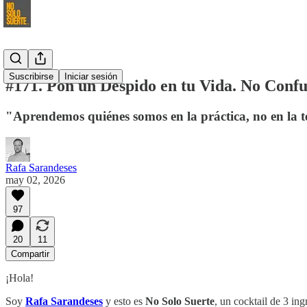
Suscribirse
Iniciar sesión
#171. Pon un Despido en tu Vida. No Conf
"Aprendemos quiénes somos en la práctica, no en la 
Rafa Sarandeses
may 02, 2026
97
20
11
Compartir
¡Hola!
Soy
Rafa Sarandeses
y esto es
No Solo Suerte
, un cocktail de 3 in