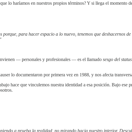
ue lo haríamos en nuestros propios términos? Y si llega el momento de
porque, para hacer espacio a lo nuevo, tenemos que deshacernos de al
”
convienen — personales y profesionales — es el llamado
sesgo del statu
user lo documentaron por primera vez en 1988, y nos afecta transversal
 trabajo hace que vinculemos nuestra identidad a esa posición. Bajo ese p
sotros.
iendo a prueba la realidad, no mirando hacia nuestro interior. Descub