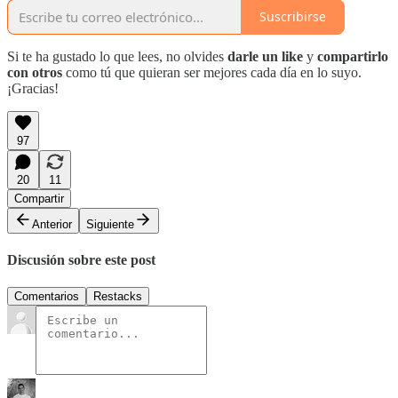
Suscribirse
Si te ha gustado lo que lees, no olvides
darle un like
y
compartirlo
con otros
como tú que quieran ser mejores cada día en lo suyo.
¡Gracias!
97
20
11
Compartir
Anterior
Siguiente
Discusión sobre este post
Comentarios
Restacks