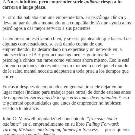
2. No es intuitivo, pero emprender suele
quitarle
riesgo a tu
carrera a largo plazo.
El otro día hablaba con una emprendedora. Es psicóloga clínica y
lleva un par de años montando una compañía de IA que ayuda a los
psicólogos a dar mejor servicio a sus pacientes.
La empresa no está yendo bien, y se está planteando qué hacer. Tras
algunas conversaciones, se está dando cuenta de que,
emprendiendo, ha desarrollado un expertise y un network en la
intersección de IA + product management + go to market +
psicología clínica tan raros como valiosos ahora mismo. Eso le está
abriendo opciones interesantes en un momento en el que el mundo
de la salud mental necesita adaptarse a toda prisa a los tiempos que
corren.
Fracasar después de emprender, en general, te suele dejar en un
lugar mejor (incluso para trabajar para otros) de donde estabas antes
de emprender.
Serás más de lo que eras antes de emprender.
Y eso
te generará oportunidades que antes de emprender no hubiesen
estado a tu alcance.
John C. Maxwell popularizó el concepto de
“fracasar hacia
adelante”
en el emprendimiento en su libro
Failing Forward:
Turning Mistakes into Stepping Stones for Success
— por si quieres
explorar esto en más detalle.