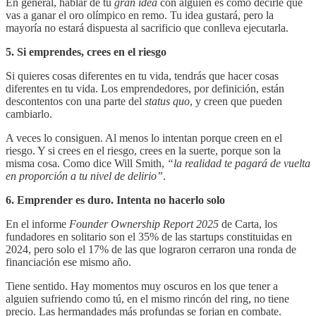
En general, hablar de tu
gran idea
con alguien es como decirle que
vas a ganar el oro olímpico en remo. Tu idea gustará, pero la
mayoría no estará dispuesta al sacrificio que conlleva ejecutarla.
5. Si emprendes, crees en el riesgo
Si quieres cosas diferentes en tu vida, tendrás que hacer cosas
diferentes en tu vida. Los emprendedores, por definición, están
descontentos con una parte del
status quo
, y creen que pueden
cambiarlo.
A veces lo consiguen. Al menos lo intentan porque creen en el
riesgo. Y si crees en el riesgo, crees en la suerte, porque son la
misma cosa. Como dice Will Smith,
“la realidad te pagará de vuelta
en proporción a tu nivel de delirio”
.
6. Emprender es duro. Intenta no hacerlo solo
En el informe
Founder Ownership Report 2025
de Carta, los
fundadores en solitario son el 35% de las startups constituidas en
2024, pero solo el 17% de las que lograron cerraron una ronda de
financiación ese mismo año.
Tiene sentido. Hay momentos muy oscuros en los que tener a
alguien sufriendo como tú, en el mismo rincón del ring, no tiene
precio. Las hermandades más profundas se forjan en combate.