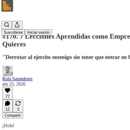
Suscribirse
Iniciar sesión
#170. 7 Lecciones Aprendidas como Empren
Quieres
"Derrotar al ejercito enemigo sin tener que entrar e
Rafa Sarandeses
abr 25, 2026
77
12
3
Compartir
¡Hola!