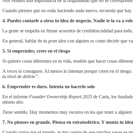
Nos venden una importancia de la originalidad que no se corresponde
Cuando pienses que no estás haciendo nada nuevo, recuerda que hay m
4. Puedes contarle a otros tu idea de negocio. Nadie te la va a rob
La gente se empeña en firmar acuerdos de confidencialidad para todo,
En general, hablar de tu
gran idea
con alguien es como decirle que vas 
5. Si emprendes, crees en el riesgo
Si quieres cosas diferentes en tu vida, tendrás que hacer cosas difere
A veces lo consiguen. Al menos lo intentan porque creen en el riesgo.
tu nivel de delirio”
.
6. Emprender es duro. Intenta no hacerlo solo
En el informe
Founder Ownership Report 2025
de Carta, los fundador
mismo año.
Tiene sentido. Hay momentos muy oscuros en los que tener a alguien 
7. No pienses en grande. Piensa en estratosférico. Y monta tu idea
Cuando viajas por el mundo, te das cuenta de que muchas veces es más