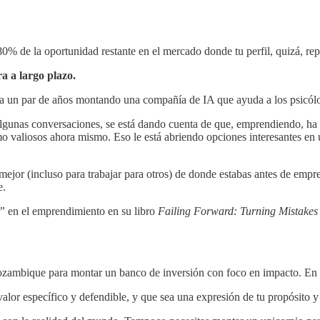
 80% de la oportunidad restante en el mercado donde tu perfil, quizá, re
ra a largo plazo.
va un par de años montando una compañía de IA que ayuda a los psicólog
algunas conversaciones, se está dando cuenta de que, emprendiendo, ha 
o valiosos ahora mismo. Eso le está abriendo opciones interesantes en
 mejor (incluso para trabajar para otros) de donde estabas antes de empr
e.
e”
en el emprendimiento en su libro
Failing Forward: Turning Mistakes 
ozambique para montar un banco de inversión con foco en impacto. En 
alor específico y defendible, y que sea una expresión de tu propósito y 