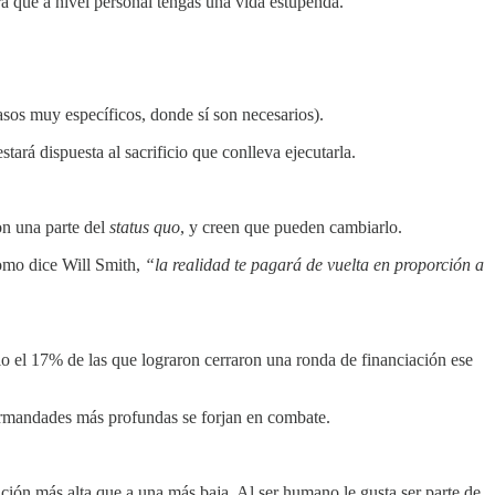
 que a nivel personal tengas una vida estupenda.
sos muy específicos, donde sí son necesarios).
ará dispuesta al sacrificio que conlleva ejecutarla.
on una parte del
status quo
, y creen que pueden cambiarlo.
Como dice Will Smith,
“la realidad te pagará de vuelta en proporción a
olo el 17% de las que lograron cerraron una ronda de financiación ese
hermandades más profundas se forjan en combate.
ión más alta que a una más baja. Al ser humano le gusta ser parte de