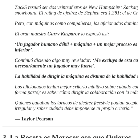
ZackS resultó ser dos veinteañeros de New Hampshire: Zackary 
snowboard. El rating de ajedrez de Stephen era 1.381; el de C
Pero, con máquinas como compañeras, los aficionados dominar
El gran maestro
Garry Kasparov
lo expresó así:
‘Un jugador humano débil + máquina + un mejor proceso es 
inferior’
.
Continuó diciendo algo muy revelador:
‘Me excluyo de esta c
necesariamente un jugador muy fuerte
’.
La habilidad de dirigir la máquina es distinta de la habilidad 
Los aficionados tenían mejor criterio intuitivo sobre cuándo c
forma parte); es saber cómo dirigir la colaboración con la má
Quienes ganaban los torneos de ajedrez freestyle podían acepta
irregular y saber cuándo debe imponerse tu propio criterio.”
— Taylor Pearson
3. La Receta es Merecer eso que Quieres