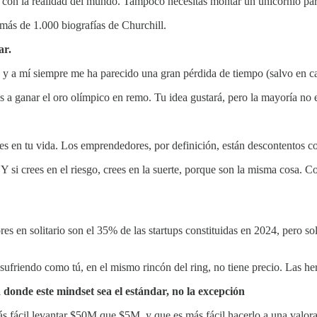
 con la realidad del mundo. Tampoco necesitas montar un unicornio para
ás de 1.000 biografías de Churchill.
ar.
 y a mí siempre me ha parecido una gran pérdida de tiempo (salvo en ca
a ganar el oro olímpico en remo. Tu idea gustará, pero la mayoría no est
ntes en tu vida. Los emprendedores, por definición, están descontentos c
 Y si crees en el riesgo, crees en la suerte, porque son la misma cosa. 
es en solitario son el 35% de las startups constituidas en 2024, pero s
sufriendo como tú, en el mismo rincón del ring, no tiene precio. Las 
 donde este mindset sea el estándar, no la excepción
 fácil levantar $50M que $5M, y que es más fácil hacerlo a una valorac