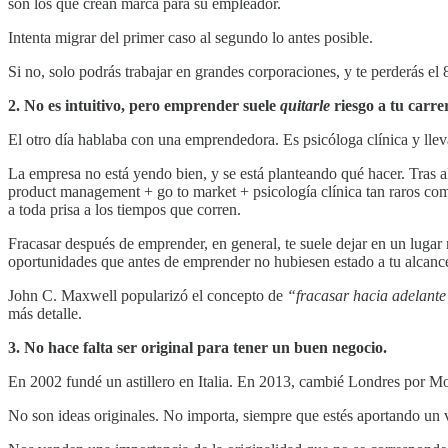
son los que crean marca para su empleador.
Intenta migrar del primer caso al segundo lo antes posible.
Si no, solo podrás trabajar en grandes corporaciones, y te perderás el
2. No es intuitivo, pero emprender suele
quitarle
riesgo a tu carre
El otro día hablaba con una emprendedora. Es psicóloga clínica y lle
La empresa no está yendo bien, y se está planteando qué hacer. Tras 
product management + go to market + psicología clínica tan raros com
a toda prisa a los tiempos que corren.
Fracasar después de emprender, en general, te suele dejar en un lugar
oportunidades que antes de emprender no hubiesen estado a tu alcanc
John C. Maxwell popularizó el concepto de
“fracasar hacia adelant
más detalle.
3. No hace falta ser original para tener un buen negocio.
En 2002 fundé un astillero en Italia. En 2013, cambié Londres por M
No son ideas originales. No importa, siempre que estés aportando un v