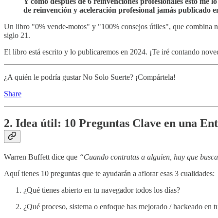
Y como después de 6 reinvenciones profesionales esto me lo
de reinvención y aceleración profesional jamás publicado e
Un libro "0% vende-motos" y "100% consejos útiles", que combina nuest
siglo 21.
El libro está escrito y lo publicaremos en 2024. ¡Te iré contando nove
¿A quién le podría gustar No Solo Suerte? ¡Compártela!
Share
2. Idea útil: 10 Preguntas Clave en una En
Warren Buffett dice que
“Cuando contratas a alguien, hay que buscar 3
Aquí tienes 10 preguntas que te ayudarán a aflorar esas 3 cualidades:
¿Qué tienes abierto en tu navegador todos los días?
¿Qué proceso, sistema o enfoque has mejorado / hackeado en tu