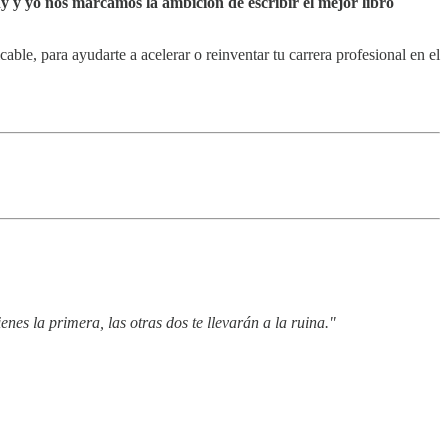
y y yo nos marcamos la ambición de escribir el mejor libro
le, para ayudarte a acelerar o reinventar tu carrera profesional en el
nes la primera, las otras dos te llevarán a la ruina."