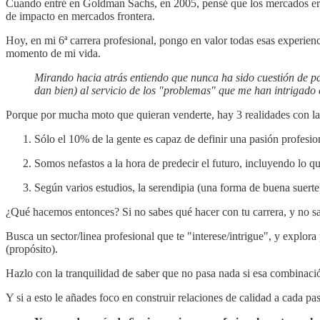
Cuando entré en Goldman Sachs, en 2005, pensé que los mercados eran
de impacto en mercados frontera.
Hoy, en mi 6ª carrera profesional, pongo en valor todas esas experien
momento de mi vida.
Mirando hacia atrás entiendo que nunca ha sido cuestión de pa
dan bien) al servicio de los "problemas" que me han intrigado 
Porque por mucha moto que quieran venderte, hay 3 realidades con l
Sólo el 10% de la gente es capaz de definir una pasión profesio
Somos nefastos a la hora de predecir el futuro, incluyendo lo 
Según varios estudios, la serendipia (una forma de buena suerte)
¿Qué hacemos entonces? Si no sabes qué hacer con tu carrera, y no sab
Busca un sector/linea profesional que te "interese/intrigue", y explora
(propósito).
Hazlo con la tranquilidad de saber que no pasa nada si esa combinación
Y si a esto le añades foco en construir relaciones de calidad a cada p