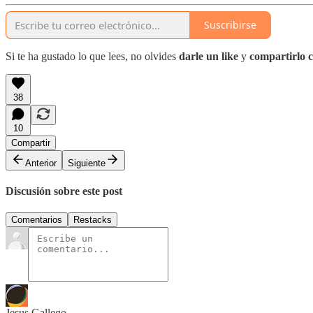
Suscribirse
Si te ha gustado lo que lees, no olvides
darle un like
y
compartirlo c
38
10
Compartir
Anterior
Siguiente
Discusión sobre este post
Comentarios
Restacks
Jesus Gallego