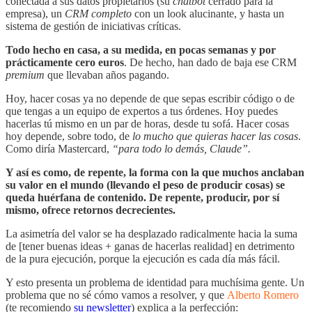
conectada a sus datos propietarios (su
chatbot
cerrado para la
empresa), un
CRM completo
con un look alucinante, y hasta un
sistema de gestión de iniciativas críticas.
Todo hecho en casa, a su medida, en pocas semanas y por
prácticamente cero euros
. De hecho, han dado de baja ese CRM
premium
que llevaban años pagando.
Hoy, hacer cosas ya no depende de que sepas escribir código o de
que tengas a un equipo de expertos a tus órdenes. Hoy puedes
hacerlas tú mismo en un par de horas, desde tu sofá. Hacer cosas
hoy depende, sobre todo, de
lo mucho que quieras hacer las cosas
.
Como diría Mastercard,
“para todo lo demás, Claude”.
Y así es como, de repente, la forma con la que muchos anclaban
su valor en el mundo (llevando el peso de producir cosas) se
queda huérfana de contenido. De repente, producir, por sí
mismo, ofrece retornos decrecientes.
La asimetría del valor se ha desplazado radicalmente hacia la suma
de [tener buenas ideas + ganas de hacerlas realidad] en detrimento
de la pura ejecución, porque la ejecución es cada día más fácil.
Y esto presenta un problema de identidad para muchísima gente. Un
problema que no sé cómo vamos a resolver, y que
Alberto Romero
(te recomiendo
su newsletter
) explica a la perfección: