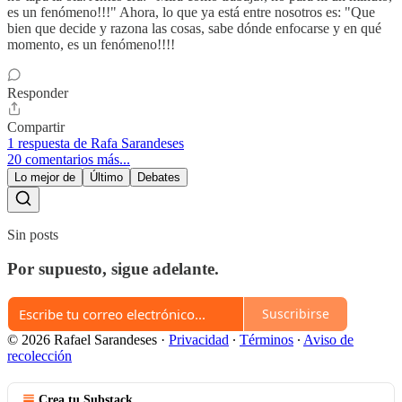
es un fenómeno!!!" Ahora, lo que ya está entre nosotros es: "Que
bien que decide y razona las cosas, sabe dónde enfocarse y en qué
momento, es un fenómeno!!!!
Responder
Compartir
1 respuesta de Rafa Sarandeses
20 comentarios más...
Lo mejor de
Último
Debates
Sin posts
Por supuesto, sigue adelante.
Suscribirse
© 2026 Rafael Sarandeses
·
Privacidad
∙
Términos
∙
Aviso de
recolección
Crea tu Substack