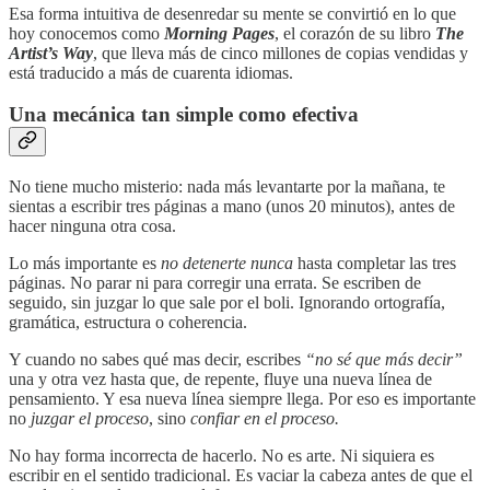
Esa forma intuitiva de desenredar su mente se convirtió en lo que
hoy conocemos como
Morning Pages
, el corazón de su libro
The
Artist’s Way
, que lleva más de cinco millones de copias vendidas y
está traducido a más de cuarenta idiomas.
Una mecánica tan simple como efectiva
No tiene mucho misterio: nada más levantarte por la mañana, te
sientas a escribir tres páginas a mano (unos 20 minutos), antes de
hacer ninguna otra cosa.
Lo más importante es
no detenerte nunca
hasta completar las tres
páginas. No parar ni para corregir una errata. Se escriben de
seguido, sin juzgar lo que sale por el boli. Ignorando ortografía,
gramática, estructura o coherencia.
Y cuando no sabes qué mas decir, escribes
“no sé que más decir”
una y otra vez hasta que, de repente, fluye una nueva línea de
pensamiento. Y esa nueva línea siempre llega. Por eso es importante
no
juzgar el proceso
, sino
confiar en el proceso.
No hay forma incorrecta de hacerlo. No es arte. Ni siquiera es
escribir en el sentido tradicional. Es vaciar la cabeza antes de que el