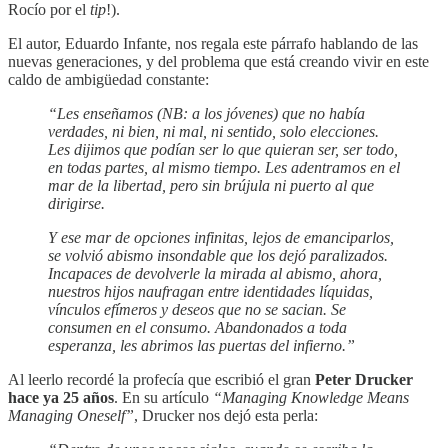
Rocío por el
tip
!).
El autor, Eduardo Infante, nos regala este párrafo hablando de las
nuevas generaciones, y del problema que está creando vivir en este
caldo de ambigüedad constante:
“Les enseñamos (NB: a los jóvenes) que no había
verdades, ni bien, ni mal, ni sentido, solo elecciones.
Les dijimos que podían ser lo que quieran ser, ser todo,
en todas partes, al mismo tiempo. Les adentramos en el
mar de la libertad, pero sin brújula ni puerto al que
dirigirse.
Y ese mar de opciones infinitas, lejos de emanciparlos,
se volvió abismo insondable que los dejó paralizados.
Incapaces de devolverle la mirada al abismo, ahora,
nuestros hijos naufragan entre identidades líquidas,
vínculos efímeros y deseos que no se sacian. Se
consumen en el consumo. Abandonados a toda
esperanza, les abrimos las puertas del infierno.”
Al leerlo recordé la profecía que escribió el gran
Peter Drucker
hace ya 25 años
. En su artículo
“Managing Knowledge Means
Managing Oneself”
, Drucker nos dejó esta perla: