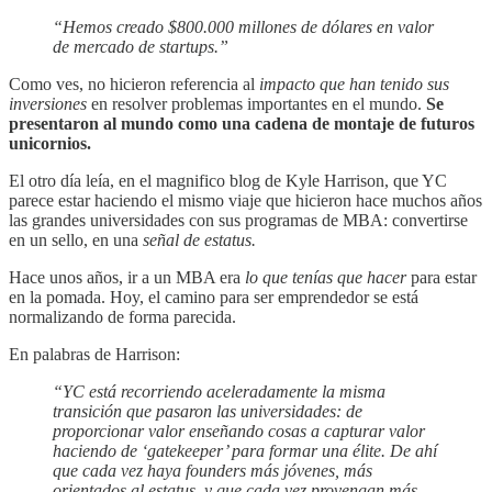
“Hemos creado $800.000 millones de dólares en valor
de mercado de startups.”
Como ves, no hicieron referencia al
impacto que han tenido sus
inversiones
en resolver problemas importantes en el mundo.
Se
presentaron al mundo como una cadena de montaje de futuros
unicornios.
El otro día leía, en el magnifico blog de Kyle Harrison, que YC
parece estar haciendo el mismo viaje que hicieron hace muchos años
las grandes universidades con sus programas de MBA: convertirse
en un sello, en una
señal de estatus.
Hace unos años, ir a un MBA era
lo que tenías que hacer
para estar
en la pomada. Hoy, el camino para ser emprendedor se está
normalizando de forma parecida.
En palabras de Harrison:
“YC está recorriendo aceleradamente la misma
transición que pasaron las universidades: de
proporcionar valor enseñando cosas a capturar valor
haciendo de ‘gatekeeper’ para formar una élite. De ahí
que cada vez haya founders más jóvenes, más
orientados al estatus, y que cada vez provengan más