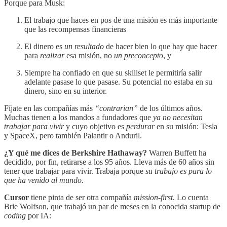
Porque para Musk:
El trabajo que haces en pos de una misión es más importante
que las recompensas financieras
El dinero es
un resultado
de hacer bien lo que hay que hacer
para
realizar
esa misión, no
un preconcepto
, y
Siempre ha confiado en que su skillset le permitiría salir
adelante pasase lo que pasase. Su potencial no estaba en su
dinero, sino en su interior.
Fíjate en las compañías más
“contrarian”
de los últimos años.
Muchas tienen a los mandos a fundadores que
ya
no necesitan
trabajar para vivir
y cuyo objetivo es
perdurar
en su misión: Tesla
y SpaceX, pero también Palantir o Anduril.
¿Y qué me dices de Berkshire Hathaway?
Warren Buffett ha
decidido, por fin, retirarse a los 95 años. Lleva más de 60 años sin
tener que trabajar para vivir. Trabaja porque
su trabajo es para lo
que ha venido al mundo.
Cursor
tiene pinta de ser otra compañía
mission-first
. Lo cuenta
Brie Wolfson, que trabajó un par de meses en la conocida startup de
coding
por IA: