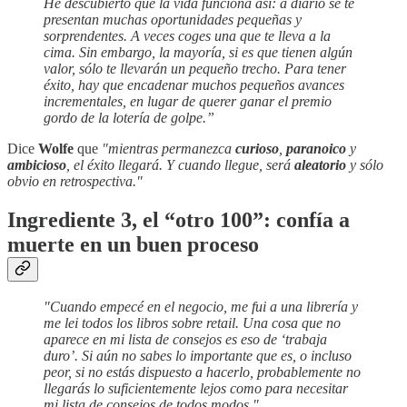
He descubierto que la vida funciona así: a diario se te
presentan muchas oportunidades pequeñas y
sorprendentes. A veces coges una que te lleva a la
cima. Sin embargo, la mayoría, si es que tienen algún
valor, sólo te llevarán un pequeño trecho. Para tener
éxito, hay que encadenar muchos pequeños avances
incrementales, en lugar de querer ganar el premio
gordo de la lotería de golpe.”
Dice
Wolfe
que
"mientras permanezca
curioso
,
paranoico
y
ambicioso
, el éxito llegará. Y cuando llegue, será
aleatorio
y sólo
obvio en retrospectiva."
Ingrediente 3, el “otro 100”: confía a
muerte en un buen proceso
"Cuando empecé en el negocio, me fui a una librería y
me lei todos los libros sobre retail. Una cosa que no
aparece en mi lista de consejos es eso de ‘trabaja
duro’. Si aún no sabes lo importante que es, o incluso
peor, si no estás dispuesto a hacerlo, probablemente no
llegarás lo suficientemente lejos como para necesitar
mi lista de consejos de todos modos."