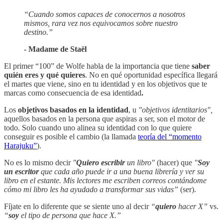
“Cuando somos capaces de conocernos a nosotros
mismos, rara vez nos equivocamos sobre nuestro
destino.”
- Madame de Staël
El primer “100” de Wolfe habla de la importancia que tiene
saber
quién eres y qué quieres
. No en qué oportunidad específica llegará
el martes que viene, sino en tu identidad y en los objetivos que te
marcas como consecuencia de esa identidad
.
Los
objetivos basados en la identidad
, u
"objetivos identitarios",
aquellos basados en la persona que aspiras a ser, son el motor de
todo. Solo cuando uno alinea su identidad con lo que quiere
conseguir es posible el cambio (la llamada
teoría del “momento
Harajuku”
).
No es lo mismo decir
"
Quiero
escribir
un libro"
(hacer) que
"
Soy
un escritor
que cada año puede ir a una buena librería y ver su
libro en el estante. Mis lectores me escriben correos contándome
cómo mi libro les ha ayudado a transformar sus vidas”
(ser).
Fíjate en lo diferente que se siente uno al decir
“
quiero
hacer X”
vs.
“
soy
el tipo de persona que hace X.”