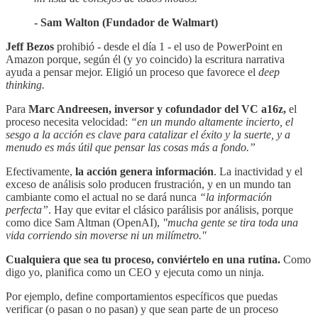
- Sam Walton (Fundador de Walmart)
Jeff Bezos
prohibió - desde el día 1 - el uso de PowerPoint en
Amazon porque, según él (y yo coincido) la escritura narrativa
ayuda a pensar mejor. Eligió un proceso que favorece el
deep
thinking.
Para
Marc Andreesen, inversor y cofundador del VC a16z,
el
proceso necesita velocidad:
“en un mundo altamente incierto, el
sesgo a la acción es clave para catalizar el éxito y la suerte, y a
menudo es más útil que pensar las cosas más a fondo.”
Efectivamente,
la acción genera información
. La inactividad y el
exceso de análisis solo producen frustración, y en un mundo tan
cambiante como el actual no se dará nunca
“la información
perfecta”
. Hay que evitar el clásico parálisis por análisis, porque
como dice Sam Altman (OpenAI),
"mucha gente se tira toda una
vida corriendo sin moverse ni un milímetro."
Cualquiera que sea tu proceso, conviértelo en una rutina.
Como
digo yo, planifica como un CEO y ejecuta como un ninja.
Por ejemplo, define comportamientos específicos que puedas
verificar (o pasan o no pasan) y que sean parte de un proceso