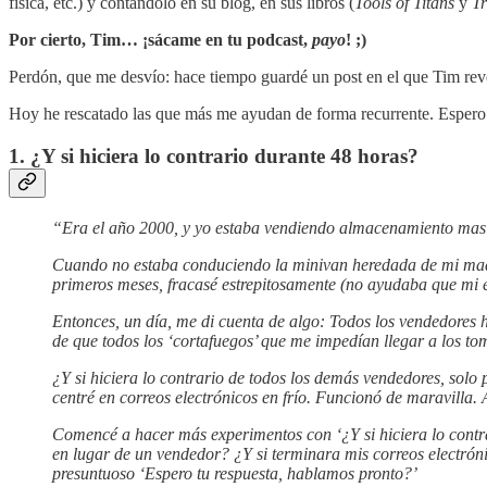
física, etc.) y contándolo en su blog, en sus libros (
Tools of Titans
y
Tr
Por cierto, Tim… ¡sácame en tu podcast,
payo
! ;)
Perdón, que me desvío: hace tiempo guardé un post en el que Tim reve
Hoy he rescatado las que más me ayudan de forma recurrente. Espero 
1.
¿Y si hiciera lo contrario durante 48 horas?
“Era el año 2000, y yo estaba vendiendo almacenamiento masi
Cuando no estaba conduciendo la minivan heredada de mi madre 
primeros meses, fracasé estrepitosamente (no ayudaba que mi e
Entonces, un día, me di cuenta de algo: Todos los vendedores h
de que todos los ‘cortafuegos’ que me impedían llegar a los
¿Y si hiciera lo contrario de todos los demás vendedores, solo
centré en correos electrónicos en frío. Funcionó de maravilla. A
Comencé a hacer más experimentos con ‘¿Y si hiciera lo contra
en lugar de un vendedor? ¿Y si terminara mis correos electróni
presuntuoso ‘Espero tu respuesta, hablamos pronto?’