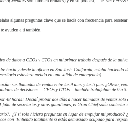
ibe of Mentors
son también brutales) y en su podcast, The
Tim Ferriss
laba algunas preguntas clave que se hacía con frecuencia para resetear 
te ayuden a ti también.
vo de datos a CEOs y CTOs en mi primer trabajo después de la unive
hacia y desde la oficina en San José, California, estaba haciendo ll
scritorio estuviera metido en una salida de emergencia).
acían sus llamadas de ventas entre las 9 a.m. y las 5 p.m. ¿Obvio, ve
 tomadores de decisiones —CEOs y CTOs— también trabajaban de 9 a 5.
 por 48 horas? Decidí probar dos días a hacer llamadas de ventas solo d
 falta de secretarias y otros guardianes, el Gran Chief solía contestar 
rio?: ¿Y si solo hiciera preguntas en lugar de empujar mi producto? ¿
cos con ‘Entiendo totalmente si estás demasiado ocupado para responder