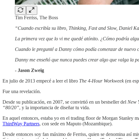
Tim Ferriss, The Boss
“Cuando escribía su libro, Thinking, Fast and Slow, Daniel K
La primera vez que lo vi me quedé atónito. ¿Cómo podría algu
Cuando le pregunté a Danny cómo podía comenzar de nuevo como
Danny me enseñó que nunca puedes crear algo que valga la pen
- Jason Zweig
En julio de 2013 empecé a leer el libro
The 4-Hour Workweek
(en esp
Fue una revelación.
Desde su publicación, en 2007, se convirtió en un bestseller del
New Y
“80/20”
, y la importancia de diseñar tu vida.
En aquel entonces, estaba yo en el trading floor de Morgan Stanley má
ThirdWay Partners
, con sede en Maputo (Mozambique).
Desde entonces soy fan máximo de Ferriss, quien se denomina así 