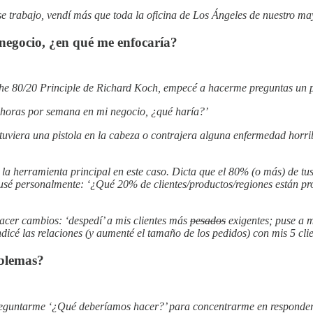
ese trabajo, vendí más que toda la oficina de Los Ángeles de nuestro 
 negocio, ¿en qué me enfocaría?
he 80/20 Principle de Richard Koch, empecé a hacerme preguntas un p
2 horas por semana en mi negocio, ¿qué haría?’
tuviera una pistola en la cabeza o contrajera alguna enfermedad horrib
 la herramienta principal en este caso. Dicta que el 80% (o más) de tu
 usé personalmente: ‘¿Qué 20% de clientes/productos/regiones están p
cer cambios: ‘despedí’ a mis clientes más
pesados
exigentes; puse a m
dicé las relaciones (y aumenté el tamaño de los pedidos) con mis 5 cl
oblemas?
preguntarme ‘¿Qué deberíamos hacer?’ para concentrarme en responder