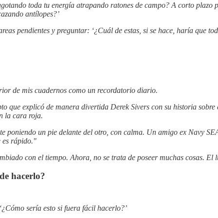
agotando toda tu energía atrapando ratones de campo? A corto plazo pue
 cazando antílopes?’
reas pendientes y preguntar: ‘¿Cuál de estas, si se hace, haría que t
erior de mis cuadernos como un recordatorio diario.
to que explicó de manera divertida Derek Sivers con su historia sobre 
n la cara roja.
te poniendo un pie delante del otro, con calma. Un amigo ex Navy SE
 es rápido."
mbiado con el tiempo. Ahora, no se trata de poseer muchas cosas. El lujo
de hacerlo?
¿Cómo sería esto si fuera fácil hacerlo?’