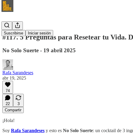
Suscribirse
Iniciar sesión
#117. 5 Preguntas para Resetear tu Vida. 
No Solo Suerte - 19 abril 2025
Rafa Sarandeses
abr 19, 2025
74
22
3
Compartir
¡Hola!
Soy
Rafa Sarandeses
y esto es
No Solo Suerte
: un cocktail de 3 in