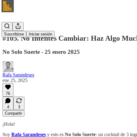
Suscribirse
Iniciar sesión
#105. No Intentes Cambiar: Haz Algo Much
No Solo Suerte - 25 enero 2025
Rafa Sarandeses
ene 25, 2025
76
4
3
Compartir
¡Hola!
Soy
Rafa Sarandeses
y esto es
No Solo Suerte
: un cocktail de 3 in