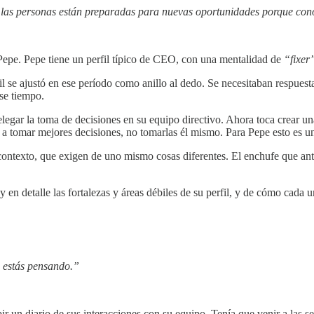
o las personas están preparadas para nuevas oportunidades porque conoc
e. Pepe tiene un perfil típico de CEO, con una mentalidad de
“fixer
l se ajustó en ese período como anillo al dedo. Se necesitaban respuesta
se tiempo.
legar la toma de decisiones en su equipo directivo. Ahora toca crear un
o a tomar mejores decisiones, no tomarlas él mismo. Para Pepe esto es 
texto, que exigen de uno mismo cosas diferentes. El enchufe que antes 
detalle las fortalezas y áreas débiles de su perfil, y de cómo cada una 
e estás pensando.”
ir un diario de sus interacciones con su equipo. Tenía que venir a las 