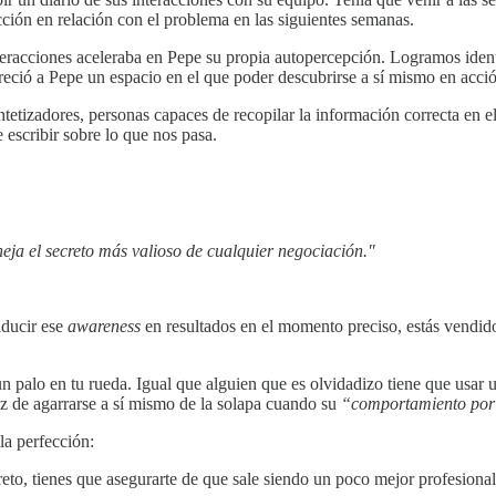
cción en relación con el problema en las siguientes semanas.
racciones aceleraba en Pepe su propia autopercepción. Logramos identifi
reció a Pepe un espacio en el que poder descubrirse a sí mismo en acción
tetizadores, personas capaces de recopilar la información correcta en e
escribir sobre lo que nos pasa.
eja el secreto más valioso de cualquier negociación."
aducir ese
awareness
en resultados en el momento preciso, estás vendido
 un palo en tu rueda. Igual que alguien que es olvidadizo tiene que usar
az de agarrarse a sí mismo de la solapa cuando su
“comportamiento por
a perfección:
reto, tienes que asegurarte de que sale siendo un poco mejor profesiona