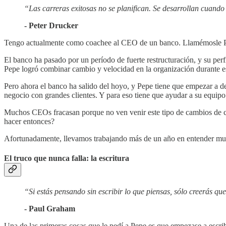
“Las carreras exitosas no se planifican. Se desarrollan cuand
- Peter Drucker
Tengo actualmente como coachee al CEO de un banco. Llamémosle Pep
El banco ha pasado por un período de fuerte restructuración, y su perfi
Pepe logró combinar cambio y velocidad en la organización durante e
Pero ahora el banco ha salido del hoyo, y Pepe tiene que empezar a de
negocio con grandes clientes. Y para eso tiene que ayudar a su equip
Muchos CEOs fracasan porque no ven venir este tipo de cambios de con
hacer entonces?
Afortunadamente, llevamos trabajando más de un año en entender muy en 
El truco que nunca falla: la escritura
“Si estás pensando sin escribir lo que piensas, sólo creerás qu
- Paul Graham
Una de las primeras cosas que le pedí a Pepe es que empezase a escrib