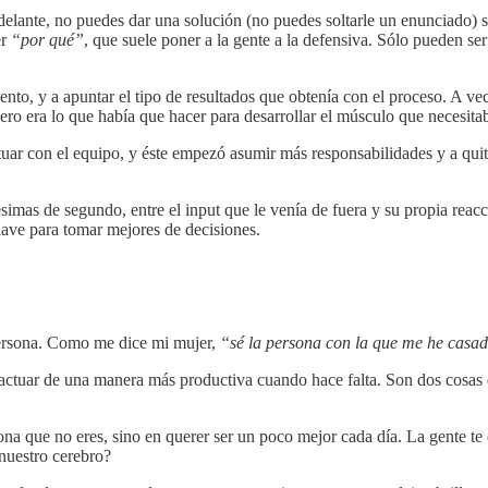
e delante, no puedes dar una solución (no puedes soltarle un enunciado)
er
“por qué”
, que suele poner a la gente a la defensiva. Sólo pueden s
nto, y a apuntar el tipo de resultados que obtenía con el proceso. A ve
ro era lo que había que hacer para desarrollar el músculo que necesita
ctuar con el equipo, y éste empezó asumir más responsabilidades y a qu
imas de segundo, entre el input que le venía de fuera y su propia reacc
ave para tomar mejores de decisiones.
ersona. Como me dice mi mujer,
“sé la persona con la que me he casad
tuar de una manera más productiva cuando hace falta. Son dos cosas dife
na que no eres, sino en querer ser un poco mejor cada día. La gente te 
nuestro cerebro?