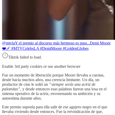
@mtvla
Y el premio al discurso más hermoso es para...Demi Moore
❤️‍🩹 #MTVCelebsLA #DemiMoore #GoldenGlobes
Tiktok failed to load.
Enable 3rd party cookies or use another browser
Fue un momento de liberación porque Moore llevaba a cuestas,
desde hacía muchos años, una creencia limitante. Un día, un
productor de cine le soltó un
“siempre serás una actriz de
palomitas”,
y desde entonces esas palabras fueron una losa en el
sistema operativo de la actriz, envenenando su ambición y su
autoestima durante años.
Este premio suponía para ella salir de ese agujero negro en el que
llevaba viviendo desde entonces. Fue la reivindicación de que,