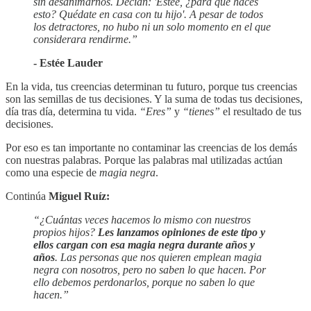
sin desanimarnos. Decían: 'Estée, ¿para qué haces
esto? Quédate en casa con tu hijo'. A pesar de todos
los detractores, no hubo ni un solo momento en el que
considerara rendirme.”
- Estée Lauder
En la vida, tus creencias determinan tu futuro, porque tus creencias
son las semillas de tus decisiones. Y la suma de todas tus decisiones,
día tras día, determina tu vida.
“Eres”
y
“tienes”
el resultado de tus
decisiones.
Por eso es tan importante no contaminar las creencias de los demás
con nuestras palabras. Porque las palabras mal utilizadas actúan
como una especie de
magia negra
.
Continúa
Miguel Ruíz:
“¿Cuántas veces hacemos lo mismo con nuestros
propios hijos?
Les lanzamos opiniones de este tipo y
ellos cargan con esa magia negra durante años y
años
. Las personas que nos quieren emplean magia
negra con nosotros, pero no saben lo que hacen. Por
ello debemos perdonarlos, porque no saben lo que
hacen.”